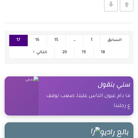
السابق
1
…
15
16
17
18
19
20
التالي
ستي بتقول
ما دام عيون الناس علينا، صعب نوقف
ع رجلينا
بالع راديو