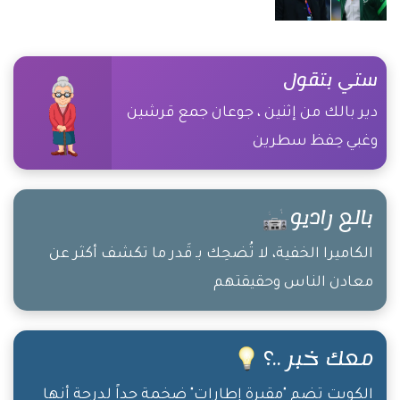
ستي بتقول
دير بالك من إثنين ، جوعان جمع قرشين
وغبي حِفظ سطرين
بالع راديو
الكاميرا الخفية، لا تُضحِك بـ قَدر ما تكشف أكثر عن
معادن الناس وحقيقتهم
معك خبر ..؟
الكويت تضم "مقبرة إطارات" ضخمة جداً لدرجة أنها