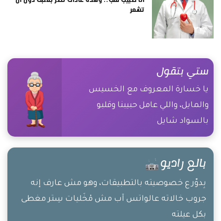
تشعر
ستي بتقول
يا خسارة المعروف مع الخسيس
والمايل، واللي عامل حبيبنا وقلبو
بالسواد شايل
بالع راديو
بِدوّر ع خصوصيته بالتطبيقات، وهو مش عارف إنه
جروب خالاته عالواتس آب مش مْخَليات سِتر مغطى
بكل عيلته