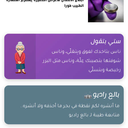
الطبيب فورا
ستي بتقول
ناس بتاخدك لفوق وبِتعَلّي، وناس
شوفتها بتصيبك عِلّة، وناس مثل البزر
رخيصة وبتسلّي
بالع راديو
ما أنشره لكم نقطة في بحر ما أحذفه ولا أنشره..
متابعة طيبة لـ بالع راديو