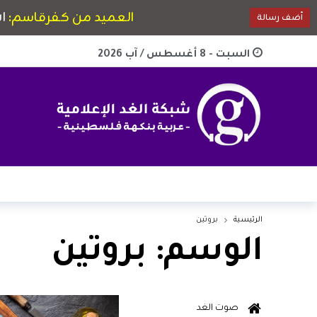
السبت - 8 أغسطس / آب 2026
الرئيسية
بروتين
الوسم:
بروتين
صوت الغد