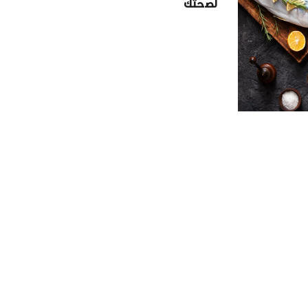
لصحتك