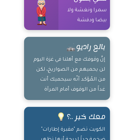
سمرا ونغشة ولا
بيضا ودفشة
بالع راديو
إنَّ وقوفك مع أهلنا في غزة اليوم
لن يحميهم من الصواريخ، لكن
من المُؤكد أنّه سيحميك أنت
غداً من الوقوف أمام المرآة
وتحتقر نفسك
معك خبر ..؟
الكويت تضم "مقبرة إطارات"
ضخمة جداً لدرجة أنها تظهر