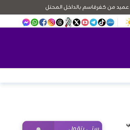
ب
ستي بتقول