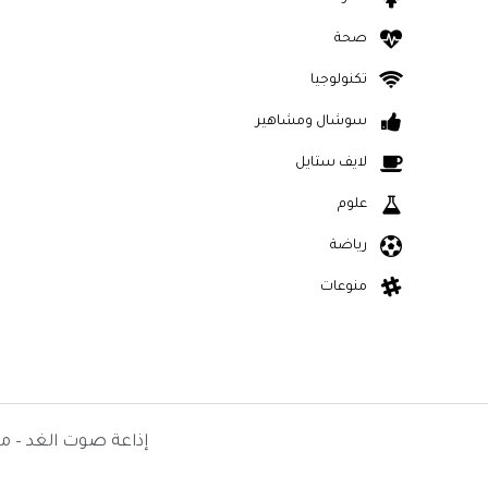
صحة
تكنولوجيا
سوشال ومشاهير
لايف ستايل
علوم
رياضة
منوعات
إذاعة صوت الغد – م