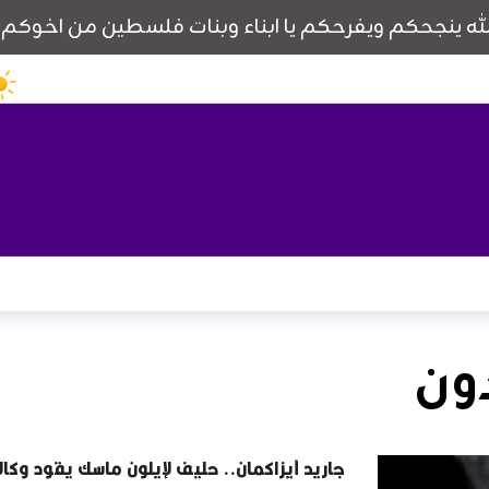
ون
جاريد آيزاكمان.. حليف لإيلون ماسك يقود وكالة