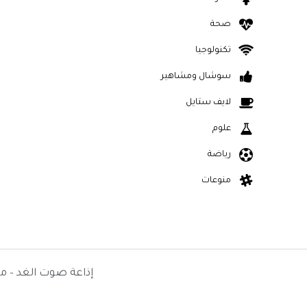
صحة
تكنولوجيا
سوشال ومشاهير
لايف ستايل
علوم
رياضة
منوعات
إذاعة صوت الغد – م