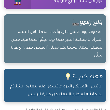
تلوم اللي لسا امبارح عارفينك
بالع راديو
أعطوها يوم عالمي قال، وأخدوا منها باقي السنة..
المرأة يا جماعة الخير بدها يوم تحِلّوا عنها فيه، مش
تحتفلوا فيها. بوستاتكم بتخلّي "النِفِس تِلعي!" ع قولة
سِتّي
معك خبر ..؟
الرئيس الأمريكي أندرو جاكسون علم ببغاءه الشتائم
لدرجة أنه تم طرد الببغاء من جنازة الرئيس