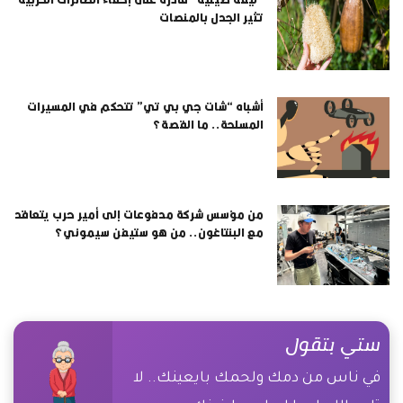
تثير الجدل بالمنصات
أشباه “شات جي بي تي” تتحكم في المسيرات
المسلحة.. ما القصة؟
من مؤسس شركة مدفوعات إلى أمير حرب يتعاقد
مع البنتاغون.. من هو ستيفن سيموني؟
ستي بتقول
في ناس من دمك ولحمك بايعينك.. لا