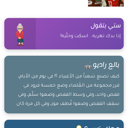
ستي بتقول
إذا بدك تهريه.. اسكت وخلّيه!
بالع راديو
كيف تصنع شعباً من الأغبياء ؟! في يوم من الأيام،
قرر مجموعة من العُلماء وضع خمسة قرود في
قفص واحد، وفي وسط القفص وضعوا سلّم، وفي
سقف القفص وضعوا قُطف موز، وفي كل مرة كان
يصعد أحد القرود ليأخذ موزة، كان العُلماء يرشّون
البقية بالماء البارد! ثم تكرّر هذا الفعل أكثر من مرة.