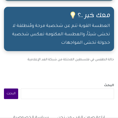
الصورة!!! أكيد هو نفس شعور أهل "الإنسان" اللي
إنتَ نشرت صورته اليوم بدون ما تحسبلهم حساب.
معك خبر ..؟
فعلياً إنتَ عذّبت وقتلت الميّت عشرات المرّات،
وقتلت أهله الأحياء!
العطسة القوية تنم عن شخصية مرحة ومُنطلقة لا
تخشى شيئاً، والعطسة المكتومة تعكس شخصية
خجولة تخشى المواجهات
حالة الطقس في فلسطين المحتلة من شبكة الغد الإعلامية
البحث
البحث
إذاعة صوت الغد – من نحن
سياسة الخصوصية