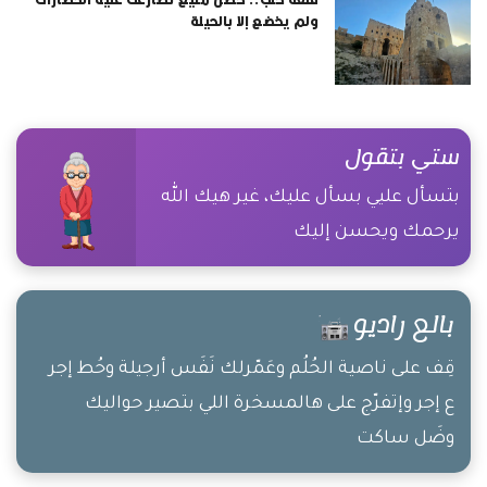
ولم يخضع إلا بالحيلة
ستي بتقول
بتسأل عليي بسأل عليك، غير هيك الله
يرحمك ويحسن إليك
بالع راديو
قِف على ناصية الحُلُم وعَمّرلك نَفَس أرجيلة وحُط إجر
ع إجر وإتفرّج على هالمسخرة اللي بتصير حواليك
وضَل ساكت