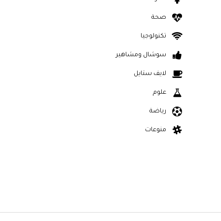
صحة
تكنولوجيا
سوشال ومشاهير
لايف ستايل
علوم
رياضة
منوعات