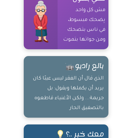
مش كل واحد
بِضحك مبسوط،
في ناس بتضحك
ومن جواتها بتموت
بالع راديو
الذي قال أن الفقر ليس عيبًا كان
يريد أن يكملها ويقول: بل
جريمة... ولكن الأغنياء قاطعوه
بالتصفيق الحار
معك خبر ..؟