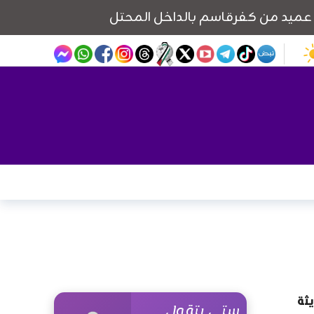
يثة
ستي بتقول