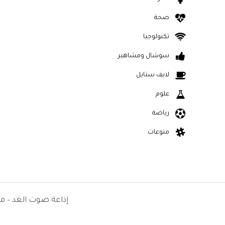
صحة
تكنولوجيا
سوشال ومشاهير
لايف ستايل
علوم
رياضة
منوعات
إذاعة صوت الغد – م