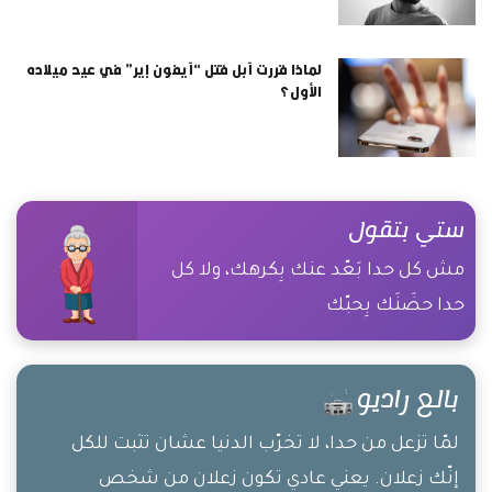
لماذا قررت آبل قتل “آيفون إير” في عيد ميلاده
الأول؟
ستي بتقول
مش كل حدا بَعّد عنك بِكرهك، ولا كل
حدا حضَنَك بِحبّك
بالع راديو
لمّا تزعل من حدا، لا تخرّب الدنيا عشان تثبت للكل
إنّك زعلان. يعني عادي تكون زعلان من شخص