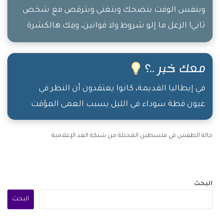
وبنفس الوقت بتضحك وبتغني وبترقص مع شخص
ثاني! الزعل ما إلو شروط ولا قوانين، وفِك هالكشرة
اللي بتقطع الخميرة من الخبز، اليوم اللي ما بتضحك
فيه، مش محسوب من عُمرك!
معك خبر ..؟
في إيطاليا القديمة، كانوا يعتقدون أن النظر في
عيون قطة سوداء في الليل يسبب العمى المؤقت
حالة الطقس في فلسطين المحتلة من شبكة الغد الإعلامية
البحث
البحث