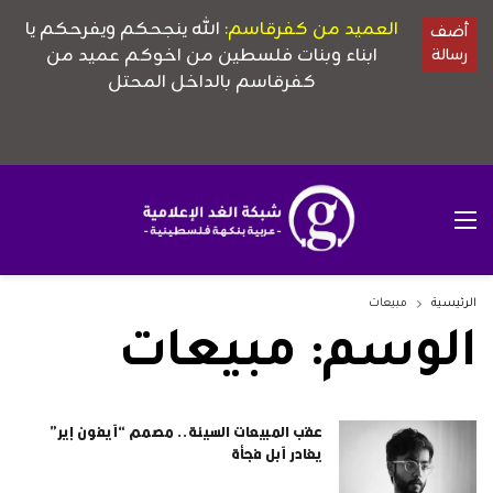
الرئيسية
مبيعات
الوسم:
مبيعات
عقب المبيعات السيئة.. مصمم “آيفون إير”
يغادر آبل فجأة