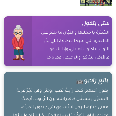
ستي بتقول
السُترة يا محلاها والذبّان ما بِلتم على
الطنجرة اللي عليها غطاها، اللي بدّو
التوت بياكلو بالعلالي، وإذا شافو
عالأرض بيتركو، والرخيص عمره ما
بِصير غالي
بالع راديو
يقول أحدهم: كُلّما رأيتُ تعب زوجتي وهي تجُرّ عربة
التسوّق وتتمشّى كالفراشة بين الرُفوف، أيقنتُ
معنى عبارة، الرجل لا يُساوي شيء بدون المرأة،
وعندما أراها تتفقّد كل سِلعة وتاريخ الإنتاج والإنتهاء