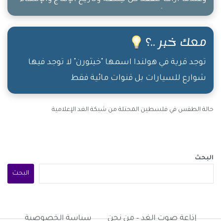
أيقنتُ لماذا تُعتبر المرأة النصف الكامل للمجتمع،
وكُلّما إستخدمت المرأة غريزة الأمومة في إنتقاء
معك خبر ..؟
الخُضار والفواكه، أيقنتُ صدق مَن قال ؛ المرأة طاقة
لا تنضبْ، وعندما رأيتُ قيمة فاتورة التسوّق، أيقنتُ
توجد قرية في هولندا اسمها "خيثورن" لا توجد فيها
شوارع للسيارات بل قنوات مائية فقط
لماذا كان أبو جهل يقوم بـ دفنهنّ وهُنّ أحياء.
حالة الطقس في فلسطين المحتلة من شبكة الغد الإعلامية
البحث
البحث
إذاعة صوت الغد – من نحن
سياسة الخصوصية