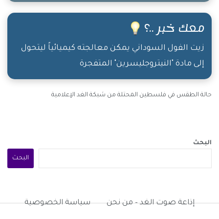
اللي بتقطع الخميرة من الخبز، اليوم اللي ما بتضحك
فيه، مش محسوب من عُمرك!
معك خبر ..؟
زيت الفول السوداني يمكن معالجته كيميائياً ليتحول
إلى مادة "النيتروجليسرين" المتفجرة
حالة الطقس في فلسطين المحتلة من شبكة الغد الإعلامية
البحث
البحث
إذاعة صوت الغد – من نحن
سياسة الخصوصية