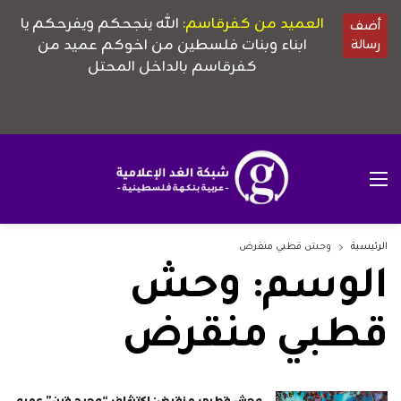
الرئيسية
وحش قطبي منقرض
الوسم:
وحش
قطبي منقرض
وحش قطبي منقرض: اكتشاف “وحيد قرن” عمره