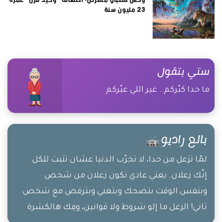
23 مليون سنة
ستي بتقول
ما حدا كبّركم.. غير اللي عبّركم
بالع راديو
لمّا تزعل من حدا، لا تخرّب الدنيا عشان تثبت للكل
إنّك زعلان. يعني عادي تكون زعلان من شخص
وبنفس الوقت بتضحك وبتغني وبترقص مع شخص
ثاني! الزعل ما إلو شروط ولا قوانين، وفِك هالكشرة