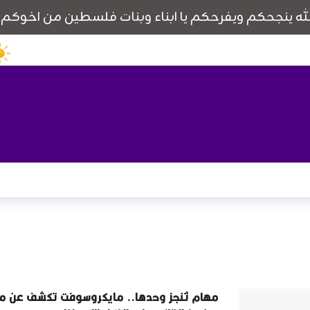
مهام تُنجز وحدها.. مايكروسوفت تكشف عن 