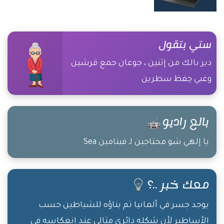
ستي بتقول
دير بالك من إثنين ، جوعان جمع قرشين
وغبي حِفظ سطرين
بالع راديو
يا إلهي شو محتاجين لـ فيتامين Sea
معك خبر ..؟
يوجد جسر في ألمانيا تم بناؤه للشياطين حسب
الأساطير لأن شكله دائري مثالي عند انعكاسه في