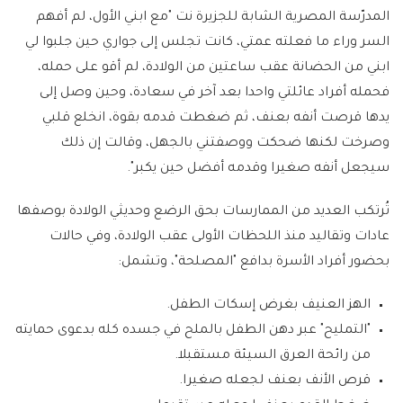
المدرّسة المصرية الشابة للجزيرة نت "مع ابني الأول، لم أفهم
السر وراء ما فعلته عمتي، كانت تجلس إلى جواري حين جلبوا لي
ابني من الحضانة عقب ساعتين من الولادة، لم أقو على حمله،
فحمله أفراد عائلتي واحدا بعد آخر في سعادة، وحين وصل إلى
يدها قرصت أنفه بعنف، ثم ضغطت قدمه بقوة، انخلع قلبي
وصرخت لكنها ضحكت ووصفتني بالجهل، وقالت إن ذلك
سيجعل أنفه صغيرا وقدمه أفضل حين يكبر".
تُرتكب العديد من الممارسات بحق الرضع وحديثي الولادة بوصفها
عادات وتقاليد منذ اللحظات الأولى عقب الولادة، وفي حالات
بحضور أفراد الأسرة بدافع "المصلحة"، وتشمل:
الهز العنيف بغرض إسكات الطفل.
"التمليح" عبر دهن الطفل بالملح في جسده كله بدعوى حمايته
من رائحة العرق السيئة مستقبلا.
قرص الأنف بعنف لجعله صغيرا.