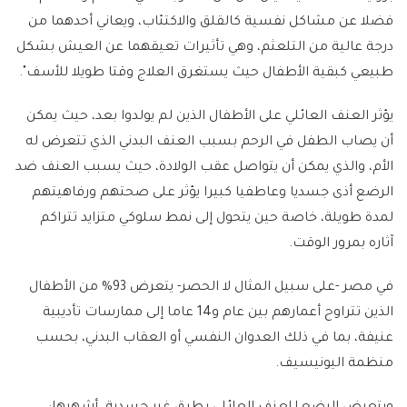
فضلا عن مشاكل نفسية كالقلق والاكتئاب، ويعاني أحدهما من
درجة عالية من التلعثم، وهي تأثيرات تعيقهما عن العيش بشكل
طبيعي كبقية الأطفال حيث يستغرق العلاج وقتا طويلا للأسف".
يؤثر العنف العائلي على الأطفال الذين لم يولدوا بعد، حيث يمكن
أن يصاب الطفل في الرحم بسبب العنف البدني الذي تتعرض له
الأم، والذي يمكن أن يتواصل عقب الولادة، حيث يسبب العنف ضد
الرضع أذى جسديا وعاطفيا كبيرا يؤثر على صحتهم ورفاهيتهم
لمدة طويلة، خاصة حين يتحول إلى نمط سلوكي متزايد تتراكم
آثاره بمرور الوقت.
في مصر -على سبيل المثال لا الحصر- يتعرض 93% من الأطفال
الذين تتراوح أعمارهم بين عام و14 عاما إلى ممارسات تأديبية
عنيفة، بما في ذلك العدوان النفسي أو العقاب البدني، بحسب
منظمة اليونيسيف.