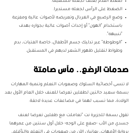
ضغط القدم بعنف لجعله مستقيما.
الضغط على الرأس لجعله مستديرا.
وضع الرضيع في الغربال وتعريضه لأصوات عالية ومفزعة
باستخدام "الهون" أو إحداث أصوات عالية بجواره بهدف
"تنبيهه".
"الوطوطة" عبر تدليك جسم الأطفال، خاصة الفتيات، بدم
وطواط لتقليل ظهور الشعر لديهم في المستقبل.
صدمات الرضع.. مآس صامتة
لا تنسى أخصائية السلوك وصعوبات التعلم وتنمية المهارات
بسمة سعيد حالتين لطفلين تعرضا للعنف خلال العام الأول بعد
الولادة، مما تسبب لهما في مضاعفات عديدة لاحقة.
تقول بسمة للجزيرة نت "تعاملت مع طفلين تعرضا لعنف
جسدي من الأب -صفع على الوجه- خلال أول سنتين من عمرهما
برواية الأمهات، يعانيان الآن من صعوبات في التعلم والتأقلم،