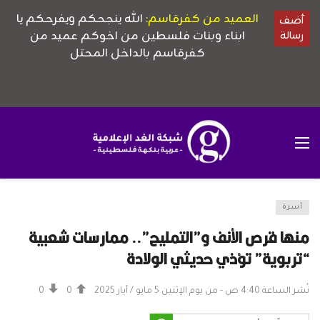
أسرة
منها قرص الأنف و”التمليح”.. ممارسات شعبية
“تربوية” تؤذي حديثي الولادة
نُشر الساعة 4:40 ص - من يوم الإثنين 5 مايو / أيار 2025
0
0