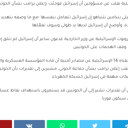
لية نقلت عن مسؤولين أن إسرائيل فوجئت بإعلان ترامب بشأن الحوثي
يلي بنيامين نتنياهو إن إسرائيل تتعامل بنفسها -مع ما وصفه بتهديد ا
، وأوضح أن إسرائيل لديها يد طولى وسوف تفعّلها.
وت الإسرائيلية عن وزير الخارجية غدعون ساعر أن إسرائيل لم تتلق إ
وقف الهجمات على الحوثيين.
وفي سياق متصل، نقلت القناة 14 الإسرائيلية عن مصادر أمنية أن قادة المؤسسة العسكرية و
 إعلان ترامب بشأن جماعة الحوثي، مشيرين إلى تقديرات بأن الحوثي
كات مهمة في إسرائيل كشبكة الكهرباء.
 أن تقديرات تشير إلى أن الحوثيين قد يستمرون باستهداف نقاط عسك
ي سيكون فوريا.
VK
WhatsApp
Twitter
Telegram