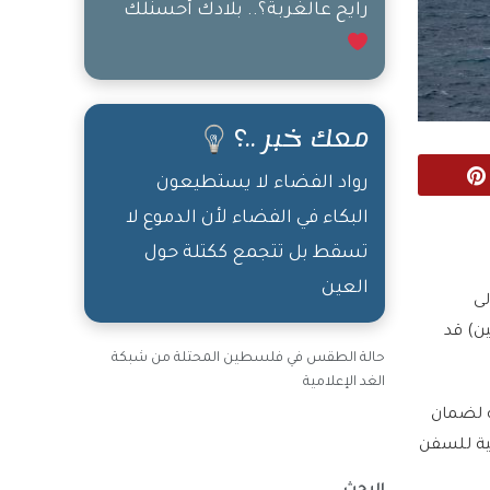
رايح عالغربة؟.. بلادك أحسنلك
معك خبر ..؟
Pinterest
رواد الفضاء لا يستطيعون
البكاء في الفضاء لأن الدموع لا
تسقط بل تتجمع ككتلة حول
العين
لى
ن) قد
حالة الطقس في فلسطين المحتلة من شبكة
الغد الإعلامية
ه لضمان
كية للسفن