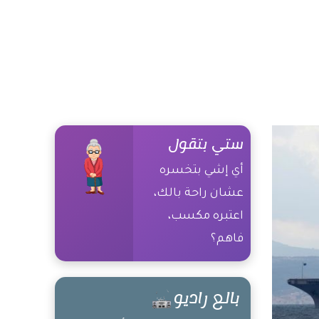
ستي بتقول
أي إشي بتخسره
عشان راحة بالك،
اعتبره مكسب،
فاهم؟
بالع راديو