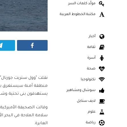
مولّد كلمات السر
مكتبة الخطوط العربية
أخبار
Facebook
ثقافة
أسرة
صحة
نقلت "وول ستريت جورنال" -ع
تكنولوجيا
منطقة آمنة سيستغرق بعض ا
سوشال ومشاهير
يستهدفون بنى تحتية وشب
لايف ستايل
وقالت الصحيفة الأميركية 
علوم
سلامة الملاحة في البحر ا
رياضة
العابرة.