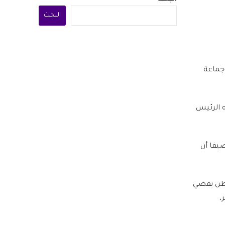
البحث
البحث
جماعة
ه الرئيس
يفا أن
نطن يقضي
،