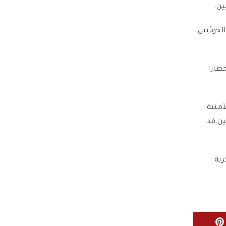
ين.
لحوثيين-
خطارا
الأمنية
ين قد
رية
Pinterest