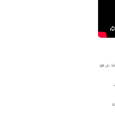
ا، بل هو
ت
ط