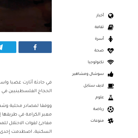
أخبار
ثقافة
أسرة
Facebook
صحة
تكنولوجيا
سوشال ومشاهير
في حادثة أثارت غضبا واسع
لايف ستايل
الحجاج الفلسطينيين في مد
علوم
ووفقا لمصادر محلية وشهود
رياضة
معبر الكرامة في طريقها إ
منوعات
مفاجئ لقوات الاحتلال للمد
السكنية، اصطدمت إحدى ا