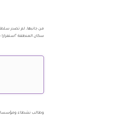
من جانبها، لم تصدر سلطات
سكان المنطقة "استفزازا ج
وطالب نشطاء ومؤسسات حق