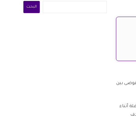
البحث
لفوضى بين
ة أثناء
دف