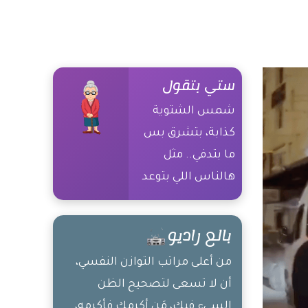
ستي بتقول
شمس الشتوية
كذابة، بتشرق بس
ما بتدفي.. مثل
هالناس اللي بتوعد
وما بتوفي
بالع راديو
من أعلى مراتب التوازن النفسي،
أن لا تسعى لتصحيح الظن
السيء فيك، مَن أكرمك فأكرمه،