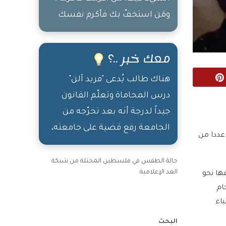
ومَن استخفّ بك فأكرم نفسك
عنه
معك خبر ..؟
Pinterest
هناك طالب يُدعى "فريد آلن"
درس المحاماة وتعلّم القانون
جيداً لدرجة أنه بعد تخرّجه من
الجامعة رفع قضية على جامعته،
عددا من
واستردّ كامل المصروفات التي
دفعها !!!
حالة الطقس في فلسطين المحتلة من شبكة
الغد الإعلامية
ها نحو
ام
ياء
البحث