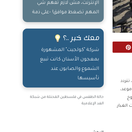
الإنترنت، مش لازم تفهم شي
المهم تضغط موافق! -على ذمة
الراوي
معك خبر ..؟
Pinterest
شركة "كولجيت" المشهورة
بمعجون الأسنان كانت تبيع
الشموع والصابون عند
تأسيسها
تتردد
موعد،
حالة الطقس في فلسطين المحتلة من شبكة
وخ
الغد الإعلامية
الغبار.