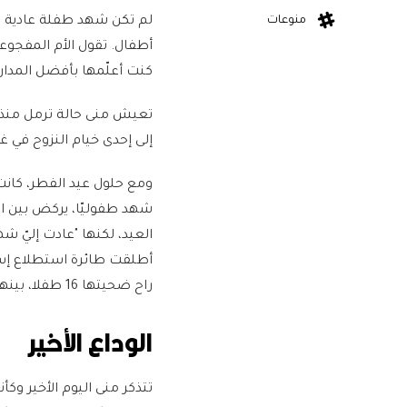
منوعات
أطفال. تقول الأم المفجوع
كنت أعلّمها بأفضل المدار
تعيش منى حالة ترمل منذ أ
إلى إحدى خيام النزوح في غ
ومع حلول عيد الفطر، كانت
شهد طفوليّا، يركض بين ا
العيد، لكنها "عادت إليّ ش
أطلقت طائرة استطلاع إسر
راح ضحيتها 16 طفلا، بينهم من كان يضحك ويلهو ويرسم على وجهه حلم العيد.
الوداع الأخير
تتذكر منى اليوم الأخير وك