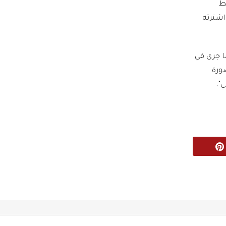
ط
شترته
ا جرى في
صورة
"،
Pinterest