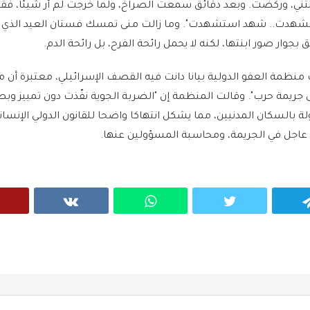
ّلتني، وركضت. وبعد دقائق سمعت الصراخ، ولما خرجت لم أر شيئا، فق
دت.. شهد استشهدت". وما زالت منى تمسك فستان العيد الذي ا
 بجوار صور ابنتها، لكنه لا يحمل رائحة الفرح، بل رائحة الدم.
منظمة العفو الدولية بيانا دانت فيه القصف الإسرائيلي، معتبرة أن م
ى جريمة حرب". وقالت المنظمة إن "الضربة الجوية نفّذت دون تمييز وب
بالسكان المدنيين، مما يشكل انتهاكا واضحا للقانون الدولي الإنساني
عاجل في الجريمة، ومحاسبة المسؤولين عنها.
VK
WhatsApp
Twitter
Telegram