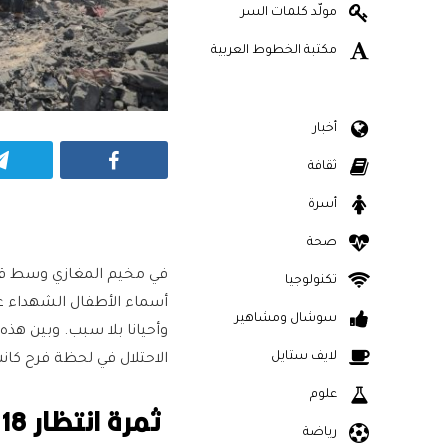
مولّد كلمات السر
مكتبة الخطوط العربية
أخبار
Facebook
ثقافة
أسرة
صحة
في مخيم المغازي وسط قطاع
تكنولوجيا
أسماء الأطفال الشهداء عل
سوشال ومشاهير
وأحيانا بلا سبب. وبين هذ
لايف ستايل
الاحتلال في لحظة فرح كانت
علوم
ثمرة انتظار 18 عاما
رياضة