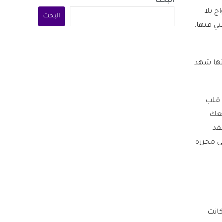
البحث
ار دام 18 عاما من الزواج بلا
البحث
ي فيها.
تها شهد
 قلب
كعك
قد
ى مجزرة
كانت