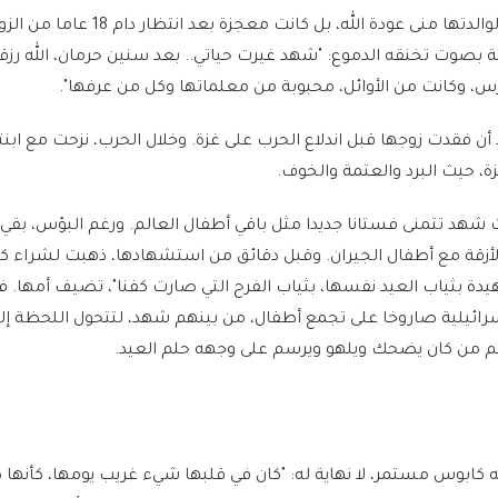
لم تكن شهد طفلة عادية لوالدتها منى عودة الله، بل كانت معجزة بعد انتظ
ة بصوت تخنقه الدموع: "شهد غيرت حياتي.. بعد سنين حرمان، الله رزقن
س، وكانت من الأوائل، محبوبة من معلماتها وكل من عرفها".
ن فقدت زوجها قبل اندلاع الحرب على غزة. وخلال الحرب، نزحت مع ابن
زة، حيث البرد والعتمة والخوف.
 شهد تتمنى فستانا جديدا مثل باقي أطفال العالم. ورغم البؤس، بقي
لأزقة مع أطفال الجيران. وقبل دقائق من استشهادها، ذهبت لشراء 
هيدة بثياب العيد نفسها، بثياب الفرح التي صارت كفنا"، تضيف أمها. ف
ائيلية صاروخا على تجمع أطفال، من بينهم شهد، لتتحول اللحظة إل
أنه كابوس مستمر، لا نهاية له: "كان في قلبها شيء غريب يومها، كأنها 