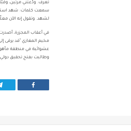
تعرف. ودّعتني مرتين، وقب
سمعت كلمات: شهد استشه
لشهد. وتقول إنه الآن معلّق
في أعقاب المجزرة، أصدرت 
مخيم المغازي "قد يرقى إل
عشوائية في منطقة مأهولة 
وطالبت بفتح تحقيق دولي 
Facebook