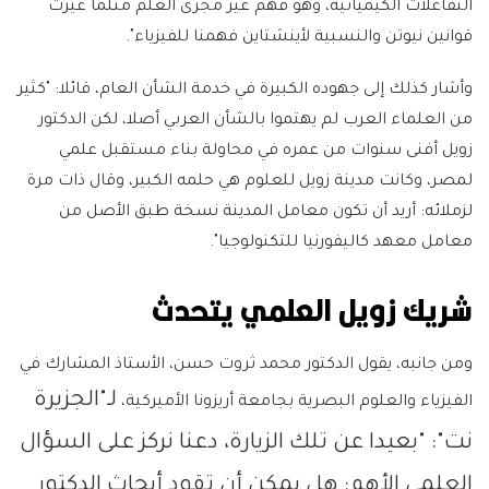
التفاعلات الكيميائية، وهو فهم غيّر مجرى العلم مثلما غيرت
قوانين نيوتن والنسبية لأينشتاين فهمنا للفيزياء".
وأشار كذلك إلى جهوده الكبيرة في خدمة الشأن العام، قائلا: "كثير
من العلماء العرب لم يهتموا بالشأن العربي أصلا، لكن الدكتور
زويل أفنى سنوات من عمره في محاولة بناء مستقبل علمي
لمصر، وكانت مدينة زويل للعلوم هي حلمه الكبير، وقال ذات مرة
لزملائه: أريد أن تكون معامل المدينة نسخة طبق الأصل من
معامل معهد كاليفورنيا للتكنولوجيا".
شريك زويل العلمي يتحدث
ومن جانبه، يقول الدكتور محمد ثروت حسن، الأستاذ المشارك في
لـ"الجزيرة
الفيزياء والعلوم البصرية بجامعة أريزونا الأميركية،
نت": "بعيدا عن تلك الزيارة، دعنا نركز على السؤال
العلمي الأهم: هل يمكن أن تقود أبحاث الدكتور