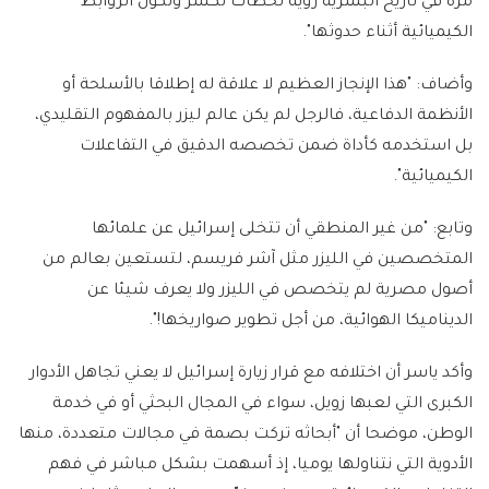
مرة في تاريخ البشرية رؤية لحظات تكسر وتكون الروابط
الكيميائية أثناء حدوثها".
وأضاف: "هذا الإنجاز العظيم لا علاقة له إطلاقا بالأسلحة أو
الأنظمة الدفاعية، فالرجل لم يكن عالم ليزر بالمفهوم التقليدي،
بل استخدمه كأداة ضمن تخصصه الدقيق في التفاعلات
الكيميائية".
وتابع: "من غير المنطقي أن تتخلى إسرائيل عن علمائها
المتخصصين في الليزر مثل آشر فريسم، لتستعين بعالم من
أصول مصرية لم يتخصص في الليزر ولا يعرف شيئا عن
الديناميكا الهوائية، من أجل تطوير صواريخها!".
وأكد ياسر أن اختلافه مع قرار زيارة إسرائيل لا يعني تجاهل الأدوار
الكبرى التي لعبها زويل، سواء في المجال البحثي أو في خدمة
الوطن، موضحا أن "أبحاثه تركت بصمة في مجالات متعددة، منها
الأدوية التي نتناولها يوميا، إذ أسهمت بشكل مباشر في فهم