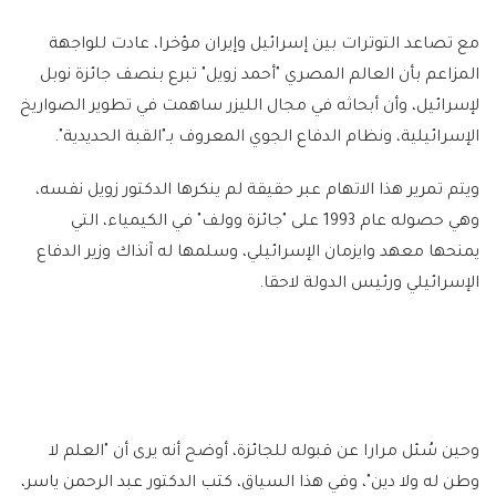
مع تصاعد التوترات بين إسرائيل وإيران مؤخرا، عادت للواجهة
المزاعم بأن العالم المصري "أحمد زويل" تبرع بنصف جائزة نوبل
لإسرائيل، وأن أبحاثه في مجال الليزر ساهمت في تطوير الصواريخ
الإسرائيلية، ونظام الدفاع الجوي المعروف بـ"القبة الحديدية".
ويتم تمرير هذا الاتهام عبر حقيقة لم ينكرها الدكتور زويل نفسه،
وهي حصوله عام 1993 على "جائزة وولف" في الكيمياء، التي
يمنحها معهد وايزمان الإسرائيلي، وسلمها له آنذاك وزير الدفاع
الإسرائيلي ورئيس الدولة لاحقا.
وحين سُئل مرارا عن قبوله للجائزة، أوضح أنه يرى أن "العلم لا
وطن له ولا دين"، وفي هذا السياق، كتب الدكتور عبد الرحمن ياسر،