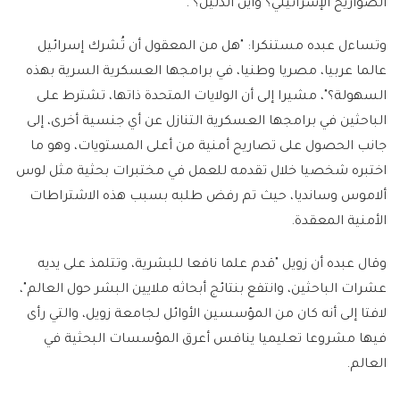
الصواريخ الإسرائيلي؟ وأين الدليل؟".
وتساءل عبده مستنكرا: "هل من المعقول أن تُشرك إسرائيل
عالما عربيا، مصريا وطنيا، في برامجها العسكرية السرية بهذه
السهولة؟"، مشيرا إلى أن الولايات المتحدة ذاتها، تشترط على
الباحثين في برامجها العسكرية التنازل عن أي جنسية أخرى، إلى
جانب الحصول على تصاريح أمنية من أعلى المستويات، وهو ما
اختبره شخصيا خلال تقدمه للعمل في مختبرات بحثية مثل لوس
ألاموس وسانديا، حيث تم رفض طلبه بسبب هذه الاشتراطات
الأمنية المعقدة.
وقال عبده أن زويل "قدم علما نافعا للبشرية، وتتلمذ على يديه
عشرات الباحثين، وانتفع بنتائج أبحاثه ملايين البشر حول العالم"،
لافتا إلى أنه كان من المؤسسين الأوائل لجامعة زويل، والتي رأى
فيها مشروعا تعليميا ينافس أعرق المؤسسات البحثية في
العالم.