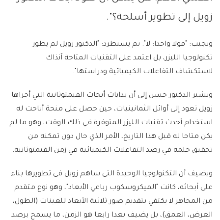
زويل إلى تطوير أسلحة؟".
ويجيب: "قولا واحدا: لا". ثم يستطرد: "الدكتور زويل لم يطور
تكنولوجيا الليزر، بل اعتمد على التقنيات المتاحة آنذاك
لاستكشاف التفاعلات الكيميائية ودراستها".
ويشير الدكتور حسن إلى أن بدايات أبحاث الفيمتوثانية التي أجراها
زويل تعود إلى أوائل الثمانينيات، حين حصل على منحة أتاحت له
استخدام أحدث تقنيات الليزر المتوفرة في ذلك الوقت، وهو ما لم
يكن متاحا له قبل هذا التاريخ، الأمر الذي حال دون تمكنه من
تحقيق حلمه في رصد التفاعلات الكيميائية في زمن الفيمتوثانية.
ويضيف أن التكنولوجيا الوحيدة التي ساهم زويل في تطويرها بناء
على أبحاثه، كانت "الميكروسكوب رباعي الأبعاد"، وهو نوع متقدم
من المجاهر لا يكتفي بتقديم صور ثلاثية الأبعاد للعينات (الطول،
العرض، العمق)، بل يضيف بعدا رابعا هو الزمن، ما يسمح برصد