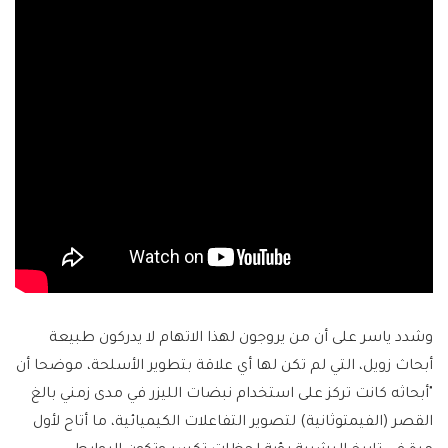
وشدد ياسر على أن من يروجون لهذا الاتهام لا يدركون طبيعة
أبحاث زويل، التي لم تكن لها أي علاقة بتطوير الأسلحة، موضحا أن
"أبحاثه كانت تركز على استخدام نبضات الليزر في مدى زمني بالغ
القصر (الفيمتوثانية) لتصوير التفاعلات الكيميائية، ما أتاح لأول