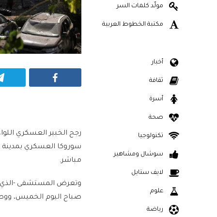
مولّد كلمات السر
مكتبة الخطوط العربية
أخبار
Facebook
ثقافة
أسرة
صحة
رجح الخبير العسكري اللواء
تكنولوجيا
سوروكا العسكري بمدينة ب
سوشال ومشاهير
مباشر.
لايف ستايل
وتعرض المستشفى -الذي يع
علوم
صباح اليوم الخميس، ووصفت
رياضة