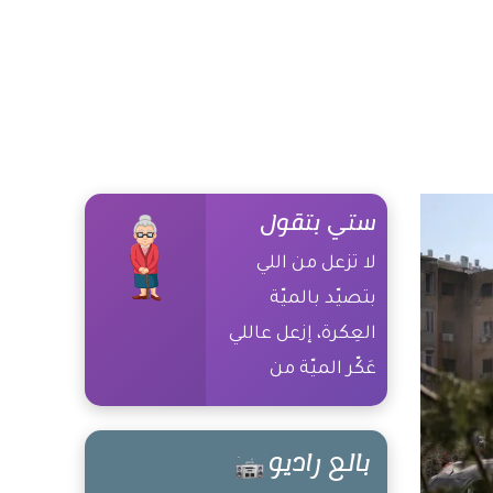
ستي بتقول
لا تزعل من اللي
بتصيّد بالميّة
العِكرة، إزعل عاللي
عَكّر الميّة من
الأساس
بالع راديو