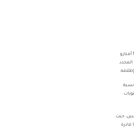
كما إن هذه الصواريخ تعمل بنظام تحديد المواقع "جي بي إس"، أي أن درجة الخطأ فيها لا تتجاوز 10 أمتارو
المحدد
إطلاقه.
نسبة
ويات
نبين، حيث
 قادرة