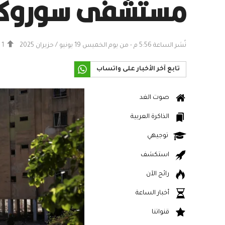
مستشفى سوروكا
نُشر الساعة 5:56 م - من يوم الخميس 19 يونيو / حزيران 2025
1
تابع آخر الأخبار على واتساب
صوت الغد
الذاكرة العربية
توجيهي
استكشف
رائج الآن
أخبار الساعة
قنواتنا