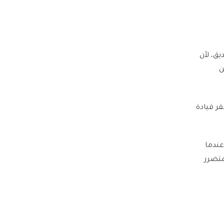
ق، لأن
ن
ر قيادة
عندما
متضرر