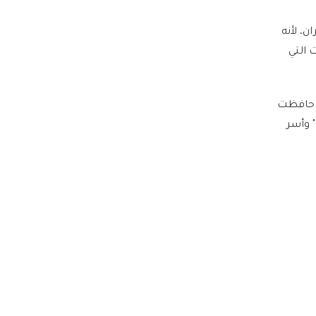
، لأنه
 التي
ا حافظت
طهران على سيطرة ملائمة، وربما يتأكد هذا لو أنها أثبتت فعلا نجاحها في إسقاط مقاتلة "إف-35" وأسر