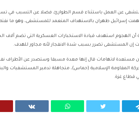
تشفى عن العمل باستثناء قسم الطوارئ، فضلا عن التسبب في تس
تهمت إسرائيل طهران بالاستهداف المتعمد للمستشفى، وهو ما نفته ا
انية أن الهجوم استهدف قيادة الاستخبارات العسكرية التي تضم آلاف الج
ت إن المستشفى تضرر بسبب شدة الانفجار لأنه مجاور للهدف.
يران مستعدة لاتهامات قال إنها معدة مسبقا وستصدر عن الأطراف نف
ركة المقاومة الإسلامية (حماس)، متجاهلة تدمير المستشفيات والبن
ي قطاع غزة.
VK
WhatsApp
Twitter
Telegram