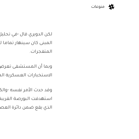
منوعات
لكن الدويري قال -في تحلي
المبنى كان سينهار تماما 
المتفجرات.
وبما أن المستشفى تعرض ل
الاستخبارات العسكرية المج
وقد حدث الأمر نفسه -والك
استهدفت البورصة القريبة
الذي يقع ضمن دائرة الع