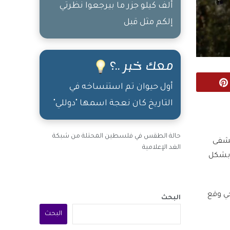
ألف كيلو جزر ما بيرجعوا نظرتي
إلكم مثل قبل
معك خبر ..؟
Pinterest
أول حيوان تم استنساخه في
التاريخ كان نعجة اسمها "دوللي"
حالة الطقس في فلسطين المحتلة من شبكة
ستشفى
الغد الإعلامية
 بشكل
ي وقع
البحث
البحث