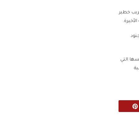
ريب خطير
لأخيرة.
نود
سها التي
ية
Pinterest