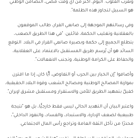
ونقرب القلوب. اليوم، أكثر من أي وقت مضى، التضامن الوطني
هو السبيل لتجاوز هذه الظلمة".
وفي رسالتهم الموجهة إلى صانعي القرار، طالب الموقعون
بالعقلانية وتغليب الحكمة، قائلين: "في هذا الطريق الصعب،
يتطلع الجميع إلى حكمة وبصيرة صانعي القرار في البلاد. التوقع
السائد هو أن يُرسم طريق المستقبل بالاعتماد على العقلانية،
والحفاظ على الكرامة الوطنية، وتجنب الانفعالات".
وأضافوا "إن الخيار بين الحرب أو التفاوض، أيًّا كان، إذا ما اقترن
بموازنة المصالح الوطنية ومصالح الشعب وقوة البلاد الحقيقية،
كفيلٌ بتمهيد الطريق للأمن والاستقرار ومستقبل مشرق لإيران".
واعتبر البيان أن التهديد الحالي ليس فقط خارجيًّا، بل هو "نتيجة
طبيعية لضعف الإدارة، والاستبداد، والفساد، والنفوذ الداخلي"،
محذرًا من تآكل الثقة العامة وتراجع رأس المال الاجتماعي.