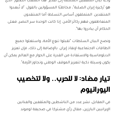
ودعا بيان المثقفين السلطة إلى تقدير "هذا الشعب الصبور" الذي
هو "ركيزة إيران الصلبة"، مخاطبًا المسؤولين بالقول: "لا تُبعدوا
المنتقدين. المتملقون أساس التسلط؛ أما المنتقدون
المتعاطفون فهم ركائز الأمن. إذا كانت الوحدة سر النصر، فعلى
الحكام أن يبادروا بها".
ونصح البيان السلطات "تقبلوا تنوع الأمة، واستغلوا جميع
الطاقات الاجتماعية لإنقاذ إيران. بالإضافة إلى ذلك، فإن تعزيز
الدبلوماسية والاستفادة من القدرة على الحوار مع العالم يمكن أن
يكون وسيلة ذكية لتعزيز الموقف الوطني وتجاوز الأزمة".
تيار مضاد: لا للحرب.. ولا لتخصيب
اليورانيوم
في المقابل، نشر عدد من الناشطين والمثقفين والفنانين
الإيرانيين البارزين، مقال رأي مشتركا في صحيفة لوموند