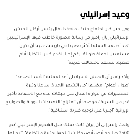
وعيد إسرائيلي
وفي حين كان اجتماع جنيف منعقدا، قال رئيس أركان الجيش
الإسرائيلي إيال زامير في رسالة مصورة خاطب فيها الإسرائيليين:
"لقد أطلقنا الحملة الأكثر تعقيدا في تاريخنا، علينا أن نكون
مستعدين لحملة طويلة. رغم إحراز تقدم كبير، تنتظرنا أيام
صعبة. نستعد لاحتمالات عديدة".
وأكد زامير أن الجيش الاسرائيلي أعد لعملية "الأسد الصاعد"
"طوال أعوام"، مضيفا "في الأشهر الأخيرة، سرعنا وتيرة
التحضيرات في موازاة القتال على جبهات عدة مع الاحتفاظ بأكبر
قدر من السرية"، موضحا أن "امتزاج" التهديدات النووية والصواريخ
الإيرانية "أجبرنا على توجيه ضربة استباقية".
ولفت زامير إلى أن إيران كانت تملك قبل الهجوم الإسرائيلي "نحو
2500 صاروخ أرض-أرض وكانت تنتجها بوتيرة منتظمة" تتيح لها