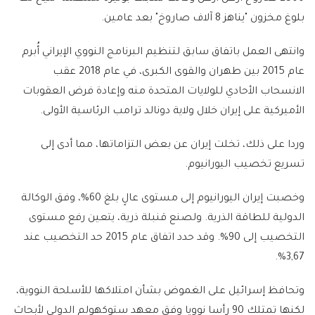
بلوغ مخزون "يناهز 8 آلاف صاروخ" بعد عامين.
وانتهى العمل باتفاق سابق لتنظيم البرنامج النووي الإيراني أُبرم
عام 2015 بين طهران والقوى الكبرى، في عام 2018 عقب
الانسحاب الأحادي للولايات المتحدة منه وإعادة فرض العقوبات
الأميركية على إيران خلال ولاية دونالد ترامب الرئاسية الأولى.
وردا على ذلك، تخلت إيران عن بعض التزاماتها، مما أدى إلى
تسريع تخصيب اليورانيوم.
وخصبت إيران اليورانيوم إلى مستوى عالٍ بلغ 60%، وفق الوكالة
الدولية للطاقة الذرية. ولصنع قنبلة ذرية، يتعين رفع مستوى
التخصيب إلى 90%. وقد حدد اتفاق عام 2015 حد التخصيب عند
3,67%.
وتحافظ إسرائيل على الغموض بشأن امتلاكها للأسلحة النووية،
لكنها تمتلك 90 رأسا نوويا وفق معهد ستوكهولم الدولي لأبحاث