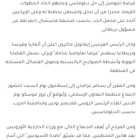
فرصة للتوصل إلى حل دبلوماسي وعليهم اتخاذ الخطوات
اللازمة، محذرا من أن تدخل واشنطن يخطط له وعلى الإيرانيين
أخذه على محمل الجد، بحسب صحيفة فايننشال تايمز نقلا عن
مسؤول بريطاني.
وكان الرئيس الفرنسي إيمانويل ماكرون اعلن أن ألمانيا وفرنسا
وبريطانيا ستقدم "عرضا تفاوضيا شاملا" لإيران، يشمل القضايا
النووية وأنشطة الصواريخ الباليستية وتمويل الفصائل المسلحة
في المنطقة.
ومن المقرر أن يسافر عراقجي إلى إسطنبول يوم السبت لحضور
اجتماع منظمة التعاون الإسلامي، ويُتوقع أن يزور موسكو يوم
الاثنين للقاء الرئيس الروسي فلاديمير بوتين ومناقشة الحرب،
بحسب الدبلوماسيين.
ومن المرجح أن يُعقد الاجتماع التالي مع وزراء الخارجية الأوروبيين
بعد هاتين المحطتين، مما قد يضيّق "نافذة الأسبوعين" التي أشار