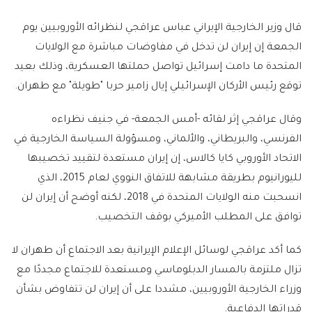
قال وزير الخارجية الإيراني عباس عراقجي لنظرائه الأوروبيين يوم
الجمعة إن إيران لن تدخل في مفاوضات مباشرة مع الولايات
المتحدة ما دامت إسرائيل تواصل حملتها العسكرية، وذلك بعيد
توقع رئيس الأركان الإسرائيلي إيال زامير حربا "طويلة" مع طهران.
وقال عراقجي إثر لقائه -أمس الجمعة- في جنيف نظراءه
الفرنسي، والبريطاني، والألماني، ومسؤولة السياسة الخارجية في
الاتحاد الأوروبي كايا كالاس، إن إيران مستعدة لتقييد تخصيبها
لليورانيوم بطريقة مشابهة للاتفاق النووي لعام 2015، الذي
انسحبت منه الولايات المتحدة في 2018، لكنه أوضح أن إيران لن
توافق على المطلب الأميركي بوقف التخصيب.
كما أكد عراقجي لوسائل الإعلام الإيرانية بعد الاجتماع أن طهران لا
تزال ملتزمة بالمسار الدبلوماسي ومستعدة للاجتماع مجددًا مع
وزراء الخارجية الأوروبيين، مشددا على أن إيران لن تتفاوض بشأن
قدراتها الدفاعية.