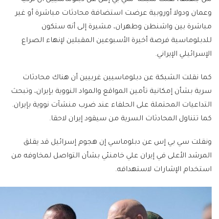
من جهتها، نقلت شبكة "سي بي إس"عن دبلوماسيين أن تركيا
وعمان ودولا أوروبية عرضت استضافة محادثات مباشرة أو غير
مباشرة بين واشنطن وطهران، مشيرة إلى أنه ستكون
للدبلوماسية فرصة أخيرة الأسبوعين المقبلين لإنهاء الصراع
الإسرائيلي الإيراني.
كما نقلت الشبكة عن دبلوماسيين غربيين أن هناك محادثات
سرية بشأن إمكانية تأمين المواقع والمواد النووية بإيران، وتبحث
التداعيات المحتملة على الحلفاء عند ضرب منشآت نووية بإيران.
كما تتناول المحادثات السرية من سيقود إيران لاحقا.
ونقلت سي بي إس عن دبلوماسي إن هجوم إسرائيل قد يقلق
المرشد الأعلى في إيران علي خامنئي بشأن التواصل لمخاوفه من
استخدام الإشارات لاستهدافه.