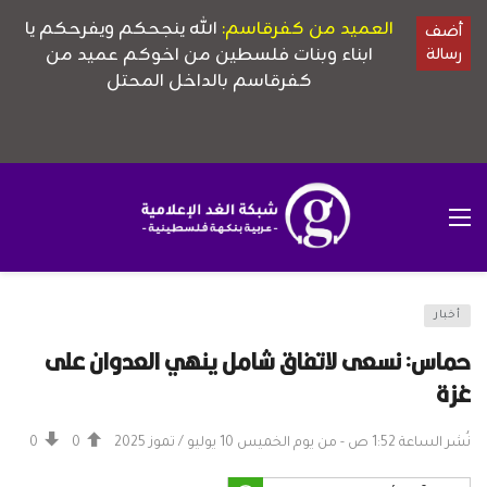
أخبار
حماس: نسعى لاتفاق شامل ينهي العدوان على
غزة
نُشر الساعة 1:52 ص - من يوم الخميس 10 يوليو / تموز 2025
0
0