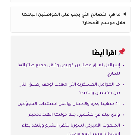
ما هي النصائح التي يجب على المواطنين اتباعها
خلال موسم الأمطار؟
اقرأ أيضًا
إسرائيل تغلق مطار بن غوريون وتنقل جميع طائراتها
للخارج
ما العوامل العسكرية التي مهدت لوقف إطلاق النار
بين باكستان والهند؟
41 شهيدا بغزة والاحتلال يواصل استهداف المجوّعين
وادي نيلم في كشمير.. جنة حولتها الهند لجحيم
المبعوث الأميركي لسوريا يلتقي الشرع وينتقد بطء
استجابة قسد للمفاوضات