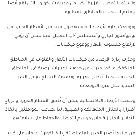
وتستمر الأمطار الغزيرة أيضا في مدينة شيخوبورا التي تقع أيضا
بإقليم البنجاب والمناطق المجاورة.
وتوقعت إدارة الأرصاد الجوية هطول مزيد من الأمطار الغزيرة في
يوليو/تموز الجاري وأغسطس /آب المقبل، مما يمكن أن يؤدي
لارتفاع منسوب الأنهار ووقوع فيضانات.
وحذرت إدارة الأرصاد من فيضانات الأنهار والقنوات في المناطق
المنخفضة، كما حذرت من حدوث انهيارات أرضية في المناطق
الجبلية نتيجة الأمطار الغزيرة، ونصحت السياح بتوخي الحذر
الشديد خلال فترة التوقعات.
وحسب الأرصاد الباكستانية يمكن أن تُلحق الأمطار الغزيرة والرياح
أضرارا بالمنازل المتهالكة والطينية، لذا نصحت المواطنين باتخاذ
التدابير الاحترازية خلال موسم الأمطار والحفاظ على سلامتهم.
من جانبها أصدر المدير العام لهيئة إدارة الكوارث عرفان علي كاثيا