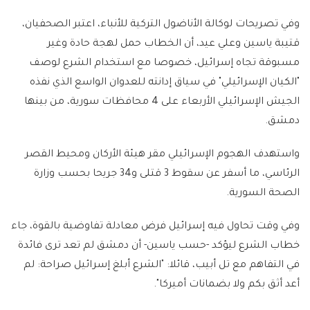
وفي تصريحات لوكالة الأناضول التركية للأنباء، اعتبر الصحفيان،
قتيبة ياسين وعلي عيد، أن الخطاب حمل لهجة حادة وغير
مسبوقة تجاه إسرائيل، خصوصا مع استخدام الشرع لوصف
"الكيان الإسرائيلي" في سياق إدانته للعدوان الواسع الذي نفذه
الجيش الإسرائيلي الأربعاء على 4 محافظات سورية، من بينها
دمشق.
واستهدف الهجوم الإسرائيلي مقر هيئة الأركان ومحيط القصر
الرئاسي، ما أسفر عن سقوط 3 قتلى و34 جريحا بحسب وزارة
الصحة السورية.
وفي وقت تحاول فيه إسرائيل فرض معادلة تفاوضية بالقوة، جاء
خطاب الشرع ليؤكد -حسب ياسين- أن دمشق لم تعد ترى فائدة
في التفاهم مع تل أبيب، قائلا: "الشرع أبلغ إسرائيل صراحة: لم
أعد أثق بكم ولا بضمانات أميركا".