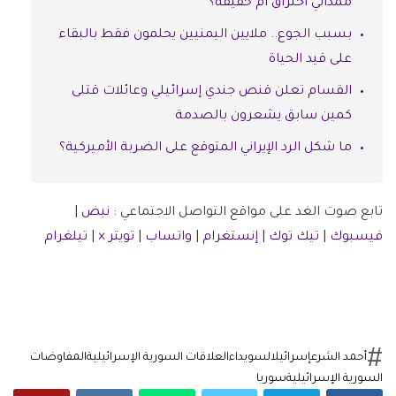
ممداني اختراق أم حقيقة؟
بسبب الجوع.. ملايين اليمنيين يحلمون فقط بالبقاء
على قيد الحياة
القسام تعلن قنص جندي إسرائيلي وعائلات قتلى
كمين سابق يشعرون بالصدمة
ما شكل الرد الإيراني المتوقع على الضربة الأميركية؟
تابع صوت الغد على مواقع التواصل الاجتماعي :
نبض
|
فيسبوك
|
تيك توك
|
إنستغرام
|
واتساب
|
تويتر ×
|
تيلغرام
أحمد الشرع
إسرائيل
السويداء
العلاقات السورية الإسرائيلية
المفاوضات
السورية الإسرائيلية
سوريا