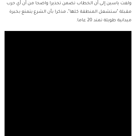
ولفت ياسين إلى أن الخطاب تضمن تحذيرا واضحا من أن أي حرب
مقبلة "ستشعل المنطقة كلها"، مذكرا بأن الشرع يتمتع بخبرة
ميدانية طويلة تمتد 20 عاما.