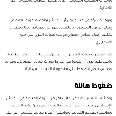
ووحدات التفكيك الهندسي (فرق تفجير العبوات والتعامل مع
الأنفاق).
ويؤكد مسؤولون عسكريون أن الجيش يواجه صعوبة بالغة في
إقناع الجنود المتميزين بالالتحاق بدورات الضباط، مما دفعه إلى
تكليف رقباء قدامى بمهام مؤقتة لقيادة الفرق على نحو
اضطراري.
كما اضطرت قيادة الجيش إلى تعيين ضباط في وحدات نظامية
واحتياطية دون أن يكونوا قد اجتازوا دورات قيادة الفصائل، وهو ما
يعكس حجم الضغط على منظومة القيادة الميدانية.
ضغوط هائلة
ويكشف التقرير أيضا عن جانب آخر من الأزمة القيادية في الجيش
الإسرائيلي، حيث يتحمل أصحاب الرتب الأعلى من قادة الكتائب
ونوابهم (مقدمو الكتائب ونوابهم) "أعباء قتالية ضخمة"، في ظل