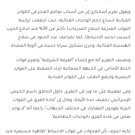
ويقول تقرير أشكنازي إن من أسباب تفاقم العجز في الكوادر
القيادية اتساع حجم الوحدات القتالية، حيث ارتفعت تركيبة
القوات المدرعة (سلاح المدرعات) بأكثر من 30% منذ اندلاع الحرب
(بسبب تجنيد الاحتياط)، كما تضاعف عدد الجنود في سلاح
الهندسة القتالية، وجرى تشكيل سرايا جديدة في ألوية المشاة.
ويضيف التقرير أنه مع إنشاء "الفرقة الشرقية" وتعزيز قوات
الخط الأمامي في الجبهة الشمالية ازداد الضغط على الموارد
البشرية وارتفع الطلب على الكوادر القيادية.
وفي تعقيبه على ما ورد في التقرير، حاول الناطق باسم الجيش
الإسرائيلي تخفيف حدة الأزمة، وقال إن "قادة الفرق في القوات
البرية يقودون المعارك في مختلف الجبهات"، زاعما أنه "لا يوجد
نقص في قادة الفرق بالوحدات النظامية".
لكنه اعترف بأن الفجوات في قوات الاحتياط "ظاهرة مستمرة منذ