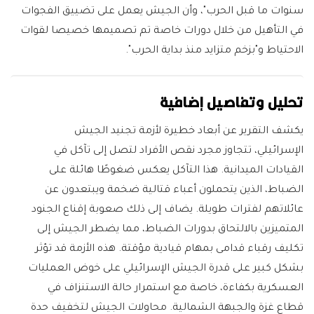
سنوات ما قبل الحرب"، وأن الجيش يعمل على تضييق الفجوات
في التأهيل من خلال دورات خاصة تم تصميمها خصيصا لقوات
الاحتياط و"بزخم متزايد منذ بداية الحرب".
تحليل وتفاصيل إضافية
يكشف التقرير عن أبعاد خطيرة لأزمة تجنيد الجيش
الإسرائيلي، تتجاوز مجرد نقص الأفراد لتصل إلى تآكل في
القيادات الميدانية. هذا التآكل يعكس ضغوطًا هائلة على
الضباط، الذين يتحملون أعباء قتالية ضخمة ويبتعدون عن
عائلاتهم لفترات طويلة. يضاف إلى ذلك صعوبة إقناع الجنود
المتميزين بالالتحاق بدورات الضباط، مما يضطر الجيش إلى
تكليف رقباء قدامى بمهام قيادية مؤقتة. هذه الأزمة قد تؤثر
بشكل كبير على قدرة الجيش الإسرائيلي على خوض العمليات
العسكرية بكفاءة، خاصة مع استمرار حالة الاستنزاف في
قطاع غزة والجبهة الشمالية. محاولات الجيش لتخفيف حدة