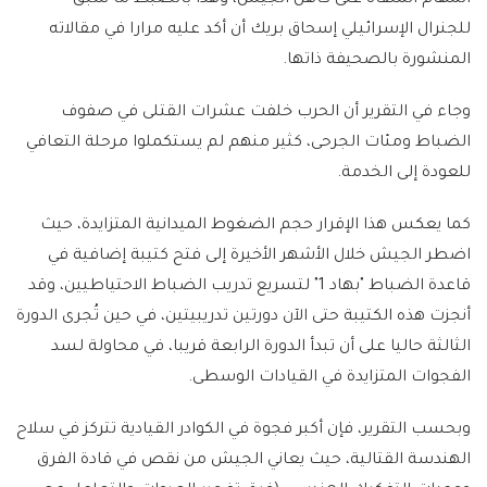
المهام الملقاة على كاهل الجيش، وهذا بالضبط ما سبق
للجنرال الإسرائيلي إسحاق بريك أن أكد عليه مرارا في مقالاته
المنشورة بالصحيفة ذاتها.
وجاء في التقرير أن الحرب خلفت عشرات القتلى في صفوف
الضباط ومئات الجرحى، كثير منهم لم يستكملوا مرحلة التعافي
للعودة إلى الخدمة.
كما يعكس هذا الإقرار حجم الضغوط الميدانية المتزايدة، حيث
اضطر الجيش خلال الأشهر الأخيرة إلى فتح كتيبة إضافية في
قاعدة الضباط "بهاد 1" لتسريع تدريب الضباط الاحتياطيين، وقد
أنجزت هذه الكتيبة حتى الآن دورتين تدريبيتين، في حين تُجرى الدورة
الثالثة حاليا على أن تبدأ الدورة الرابعة قريبا، في محاولة لسد
الفجوات المتزايدة في القيادات الوسطى.
وبحسب التقرير، فإن أكبر فجوة في الكوادر القيادية تتركز في سلاح
الهندسة القتالية، حيث يعاني الجيش من نقص في قادة الفرق