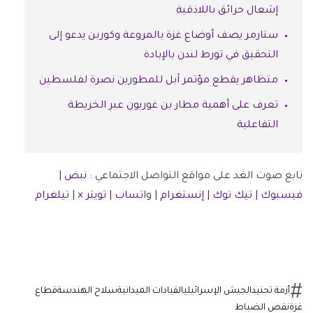
إشعال حرائق باللاذقية
ستارمر يصف أوضاع غزة بالمروعة وكوربن يدعو إلى
التحقيق في تورط لندن بالإبادة
متظاهر يقطع مؤتمر آبل للمطورين نصرة لفلسطين
تعرف على أهمية مطار بن غوريون عبر الخريطة
التفاعلية
تابع صوت الغد على مواقع التواصل الاجتماعي :
نبض
|
فيسبوك
|
تيك توك
|
إنستغرام
|
واتساب
|
تويتر ×
|
تيلغرام
أزمة تجنيد
الجيش الإسرائيلي
القيادات الميدانية
سلاح الهندسة
قطاع
غزة
نقص الضباط