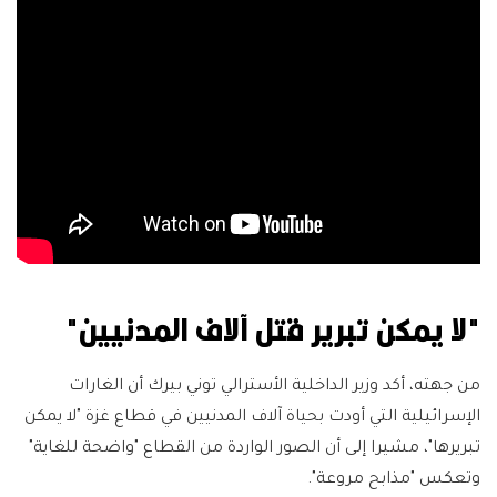
"لا يمكن تبرير قتل آلاف المدنيين"
من جهته، أكد وزير الداخلية الأسترالي توني بيرك أن الغارات
الإسرائيلية التي أودت بحياة آلاف المدنيين في قطاع غزة "لا يمكن
تبريرها"، مشيرا إلى أن الصور الواردة من القطاع "واضحة للغاية"
وتعكس "مذابح مروعة".