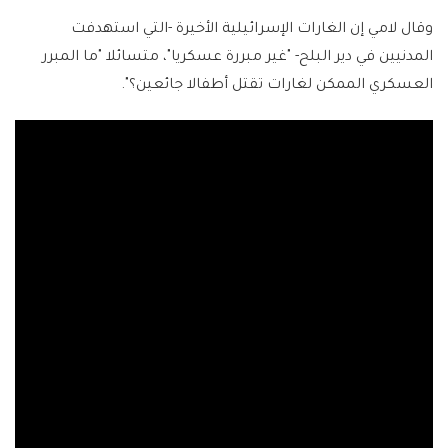
وقال لامي إن الغارات الإسرائيلية الأخيرة -التي استهدفت
المدنيين في دير البلح- "غير مبررة عسكريا"، متسائلا "ما المبرر
العسكري الممكن لغارات تقتل أطفالا جائعين؟".