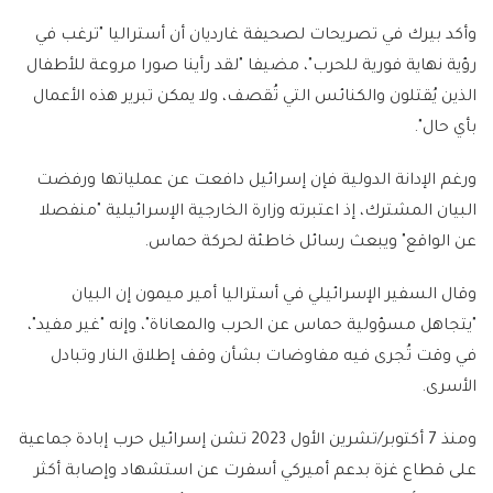
وأكد بيرك في تصريحات لصحيفة غارديان أن أستراليا "ترغب في
رؤية نهاية فورية للحرب"، مضيفا "لقد رأينا صورا مروعة للأطفال
الذين يُقتلون والكنائس التي تُقصف، ولا يمكن تبرير هذه الأعمال
بأي حال".
ورغم الإدانة الدولية فإن إسرائيل دافعت عن عملياتها ورفضت
البيان المشترك، إذ اعتبرته وزارة الخارجية الإسرائيلية "منفصلا
عن الواقع" ويبعث رسائل خاطئة لحركة حماس.
وقال السفير الإسرائيلي في أستراليا أمير ميمون إن البيان
"يتجاهل مسؤولية حماس عن الحرب والمعاناة"، وإنه "غير مفيد"،
في وقت تُجرى فيه مفاوضات بشأن وقف إطلاق النار وتبادل
الأسرى.
ومنذ 7 أكتوبر/تشرين الأول 2023 تشن إسرائيل حرب إبادة جماعية
على قطاع غزة بدعم أميركي أسفرت عن استشهاد وإصابة أكثر