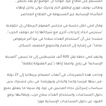
المستمر على قطاع غزة، مؤكدا أن "الوضع لم يعد يحتمل"،
وطالب بوقف فوري لإطلاق النار وتحرك دولي عاجل لإنهاء
المأساة الإنسانية غير المسبوقة في القطاع المحاصر.
وقال لامي خلال جلسة في مجلس العموم البريطاني إن حكومته
"ستدرس اتخاذ إجراءات أخرى مع شركائها إذا لم تتوقف الحرب"،
مشددا على أن "استخدام الغذاء سلاحا في غزة أمر مرفوض
تماما"، في إشارة إلى الحصار والتجويع المتعمد للسكان.
وانتقد لامي خطة نقل 600 ألف فلسطيني إلى ما تسمى "المدينة
الإنسانية" في رفح، واصفا إياها بـ"غير المقبولة إطلاقا".
وجاءت هذه التصريحات في أعقاب انضمام بريطانيا إلى 27 دولة
-من بينها فرنسا وكندا واليابان ونيوزيلندا- في بيان مشترك يدين
سياسات إسرائيل تجاه المدنيين في غزة، ولا سيما ما يتعلق بمنع
دخول المساعدات واستخدام الغذاء سلاح حرب، ويطالبها برفع
القيود عن دخول المساعدات الإنسانية فورا.