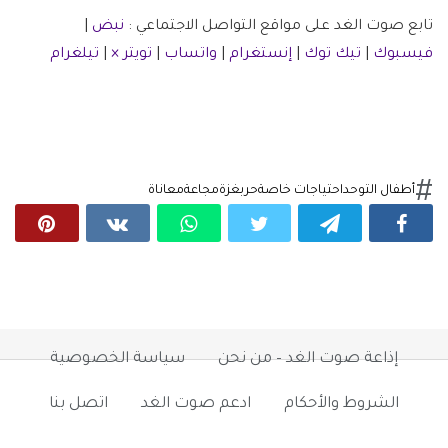
تابع صوت الغد على مواقع التواصل الاجتماعي :
نبض
|
فيسبوك
|
تيك توك
|
إنستغرام
|
واتساب
|
تويتر ×
|
تيلغرام
أطفال التوحد
احتياجات خاصة
حرب
غزة
مجاعة
معاناة
إذاعة صوت الغد – من نحن
سياسة الخصوصية
الشروط والأحكام
ادعم صوت الغد
اتصل بنا