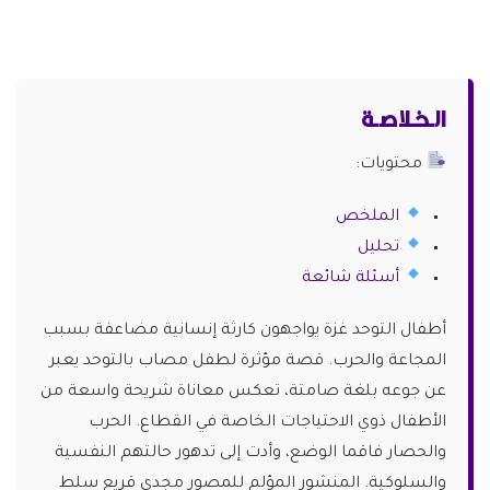
الـخـلاصـة
محتويات:
الملخص
تحليل
أسئلة شائعة
أطفال التوحد غزة يواجهون كارثة إنسانية مضاعفة بسبب
المجاعة والحرب. قصة مؤثرة لطفل مصاب بالتوحد يعبر
عن جوعه بلغة صامتة، تعكس معاناة شريحة واسعة من
الأطفال ذوي الاحتياجات الخاصة في القطاع. الحرب
والحصار فاقما الوضع، وأدت إلى تدهور حالتهم النفسية
والسلوكية. المنشور المؤلم للمصور مجدي قريع سلط