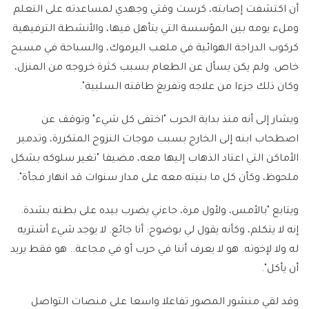
أن اكتشفت إصابته، كرست وقتي وجهدي لمساعدته على التعلم
وملء يومه بين المؤسسة التي يتأهل فيها، والأنشطة الترفيهية
كركوب الدراجة الهوائية في ملعب اليرموك، والسباحة في مسبح
خاص. ولم يكن يسأل عن الطعام بسبب كثرة خروجه من المنزل،
وكان ذلك جزءا من علاجه وتفريغ طاقته السلبية".
ويشار إلى أنه منذ بداية الحرب "اختفى كل شيء" وتوقف عن
اصطحاب ابنه إلى الخارج بسبب موجات النزوح المتكررة، وتدمير
الأماكن التي اعتاد الذهاب إليها معه، مضيفا "تغير سلوكه بشكل
ملحوظ، وكأن كل ما بنيته معه على مدار سنوات قد انهار فجأة".
ويتابع "بالأمس، ولأول مرة، جاءني يضرب بيده على بطنه بشدة.
إنه لا يتكلم، وكأنه يقول لي بوضوح: أنا جائع. لا يوجد شيء أشتريه
له ولا لإخوته. هو لا يعرف أننا في حرب أو في مجاعة.. هو فقط يريد
أن يأكل".
وقد لقي منشور المصور تفاعلا واسعا على منصات التواصل