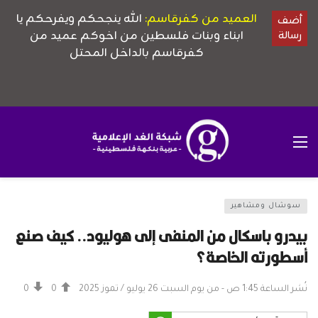
سوشال ومشاهير
بيدرو باسكال من المنفى إلى هوليود.. كيف صنع
أسطورته الخاصة؟
نُشر الساعة 1:45 ص - من يوم السبت 26 يوليو / تموز 2025
0
0