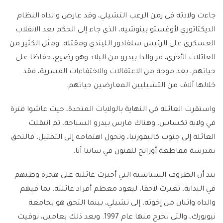
جاءت ولادته في زمن الرعب التشيلي، وقد عارض والداه النظام
الديكتاتوري لأوغستو بينوشيه، الذي جاء إلى الحكم بعد الانقلاب
العسكري على الرئيس سلفادور الليندي ومقتله. ومثل الكثير من
العائلات الأخرى، فر والدا بيدرو من البلاد وهو رضيع، حفاظا على
حياتهم، بعد موجة من الاعتقالات والاختفاءات القسرية، فقد
خلالها آلاف من التشيليين المعارضين حياتهم.
واستقرت العائلة في النهاية بالولايات المتحدة، حيث عاشوا فترة
في ولاية تكساس، وهناك مارس بيدرو السباحة، ثم انتقلت
العائلة إلى جنوب كاليفورنيا، وتحول اهتمامه إلى التمثيل، فالتحق
بمدرسة مقاطعة أورانج للفنون في سانتا آنا.
بيد أن الظروف السياسية التي أجبرت عائلته على هجرة وطنهم
في البداية، تغيرت لاحقا، ليعود معظم أفراد عائلته، بما فيهم
والداه واثنان من إخوته، إلى تشيلي، بينما التحق هو بجامعة
نيويورك، والتي تخرج منها عام 1997. وبعد ذلك بعامين، توفيت