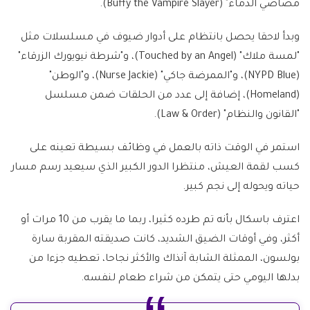
مصاصي الدماء" (Buffy the Vampire Slayer).
وبدأ لاحقا يحصل بانتظام على أدوار ضيوف في مسلسلات مثل
"لمسة ملاك" (Touched by an Angel)، و"شرطة نيويورك الزرقاء"
(NYPD Blue)، و"الممرضة جاكي" (Nurse Jackie)، و"الوطن"
(Homeland)، إضافة إلى عدد من الحلقات ضمن مسلسل
"القانون والنظام" (Law & Order).
استمر في الوقت ذاته بالعمل في وظائف بسيطة تعينه على
كسب لقمة العيش، منتظرا الدور الكبير الذي سيعيد رسم مسار
حياته ويحوله إلى نجم كبير.
اعترف باسكال بأنه تم طرده كثيرا، ربما ما يقرب من 10 مرات أو
أكثر، وفي أوقات الضيق الشديد، كانت صديقته المقربة سارة
بولسون، الممثلة الشابة آنذاك والأكثر نجاحا، تعطيه جزءا من
بدلها اليومي حتى يتمكن من شراء طعام لنفسه.