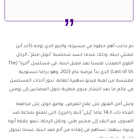
ثم جاءت أهم خطوة في مسيرته، والدور الذي توجه كأحد أبرز
ممثلي جيله، وذلك عندما جسد شخصية "جويل ميلر"، الرجل
القوي المعذب نفسيا بعد مقتل ابنته، في مسلسل "آخرنا" (The
Last of Us) الذي بدأ عرضه عام 2023، وهو دراما ديستوبية
مقتبسة من لعبة فيديو شهيرة للغاية. تدور أحداث المسلسل
في عالم ما بعد انتشار عدوى فطرية تحول المصابين إلى زومبي.
وعلى أمل العثور على علاج للمرض، يوافق جويل على مرافقة
الفتاة ذات الـ14 عاما "إيلي" (بيلا رامزي)، التي تتمتع بمناعة ضد
العدوى، عبر البلاد إلى مختبر طبي. وخلال الرحلة، تنمو علاقة أبوة
وبنوة بينهما، تساهم في إنقاذه من ألم فقد ابنته، عندما تتحول