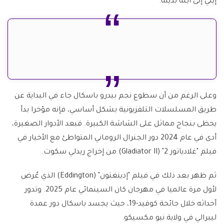
إيلي إلى ابنة بديلة.
وعلى الرغم من أن سطوع نجم بيدرو باسكال جاء في البداية عن
طريق المسلسلات التلفزيونية بشكل أساسي، فإنه مؤخرا بدأ
يحظى بنجاح مماثل على الشاشة الكبيرة. فبعد الأدوار الصغيرة،
أدى في عام 2024 دور الجنرال الروماني المتواطئ مع الأخيار في
فيلم "غلادياتور 2" (Gladiator II) من إخراج ريدلي سكوت.
ثم ظهر بعد ذلك في فيلم "إدينغتون" (Eddington) الذي عُرض
لأول مرة عالميا في مهرجان كان السينمائي عام 2025. وتدور
أحداثه خلال جائحة كوفيد-19، حيث يجسد باسكال دور عمدة
ليبرالي في ولاية نيو مكسيكو.