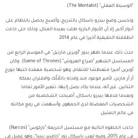
"الوسيط العقلي" (The Mentalist).
وتحسن وضع بيدرو باسكال بالتدريج، وأصبح يحصل بانتظام على
أدوار أكبر، إلا أن الأدوار البارزة ظلت بعيدة المنال، وذلك حتى جاءت
انطلاقته الحقيقية أخيرا في عام 2014.
حدث ذلك عندما ظهر بدور "أوبرين مارتيل" في الموسم الرابع من
المسلسل الشهير "صراع العروش" (Game of Thrones). وكان
أوبرين أميرا متعطشا للانتقام، وهو شخصية معقدة كتبها جورج
آر آر مارتن، لأمير موعود منذ ولادته بالمُلّك والاقتران بملكة
التنانين. غير أنه، عندما يكاد يصل إليها، تتغير الأمور تماما.
وبعدما قدمها بيدرو باسكال، أصبحت الشخصية من
الشخصيات المفضلة لدى الجمهور، وأسهمت في رفع مكانته
في عالم التمثيل.
جاءت الخطوة التالية مع مسلسل الجريمة "ناركوس" (Narcos)
في عام 2015، وفيه لعب باسكال دور "خافيير بينيا"، وهو عميل في