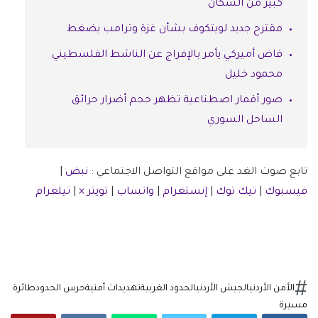
كبير من السكان
مقترح جديد لويتكوف بشأن غزة وترامب يضغط
قاض أميركي يأمر بالإفراج عن الناشط الفلسطيني
محمود خليل
صور أقمار اصطناعية تظهر حجم أضرار حرائق
الساحل السوري
تابع صوت الغد على مواقع التواصل الاجتماعي :
نبض
|
فيسبوك
|
تيك توك
|
إنستغرام
|
واتساب
|
تويتر ×
|
تيلغرام
الأمن الأردني
الجيش الأردني
الحدود الغربية
تهديدات أمنية
حرس الحدود
طائرة
مسيرة