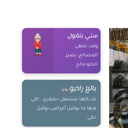
ستي بتقول
وقت تنتهي
المصالح، بِصير
الحلو مالح
بالع راديو
بلد كلها بتشتغل ديليڤري.. اللي
فيها ما بوصّل أغراض، بوصّل
حكي