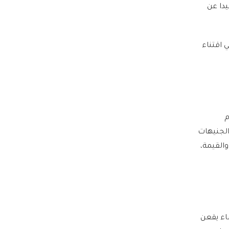
يدا عن
 في اقتناء
م
الجنيهات
والقيمة،
اء يقعن