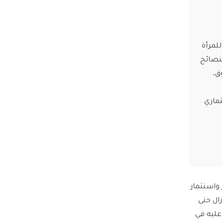
ال 11 قاعدة أساسية للمرأة
لنصائح
ق،
ثماري
واستثمار
زال حتى
 عليه في