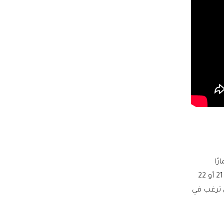
ثمارًا
صافيا. أما العملات الذهبية (مثل الجنيهات والليرات) فهي أيضًا عالية النقاء لكن قد تكون بعيار 21 أو 22
 ترغب في