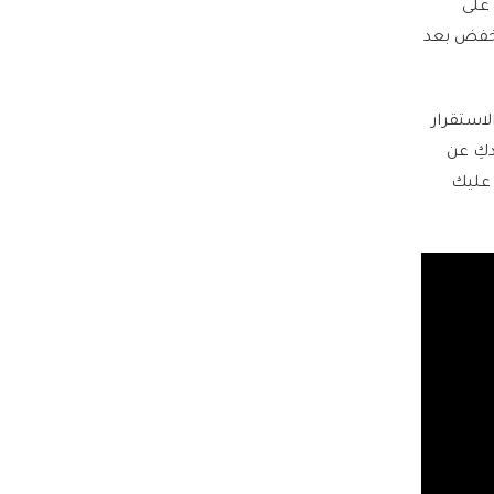
 على
ينخفض بعد
لاستقرار
دكِ عن
 عليك