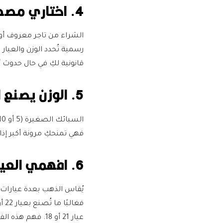
4. اختاري مصدرا موثوقا
الشراء من تاجر معروف أو
رسمية تُحدد الوزن والعيا
قانونية لكِ في حال حدوث
5. الوزن يصنع الفارق
فهي تمنحكِ مرونة أكبر إذ
6. افهمي العيارات جيدا
عيار 21 أو 18. فهم هذه الفروق يساعدكِ على اختيار النوع المناسب لهدفكِ، سواء للزينة أو للاستثمار.