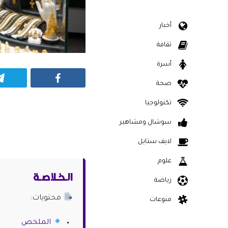
أخبار
ثقافة
أسرة
Facebook
صحة
تكنولوجيا
سوشال ومشاهير
لايف ستايل
علوم
الـخـلاصـة
رياضة
محتويات:
منوعات
الملخص