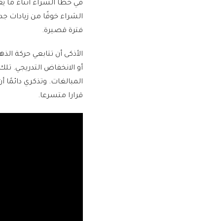
في خطأ الشراء أثناء ما يُ
الشراء خوفًا من زيادات ج
فترة قصيرة.
الأذكى أن تتابعي حركة ال
أو الانخفاض التدريجي. تل
المبالغات. وتذكري دائمًا
قرارا متسرعا.