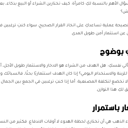
ال الأهم بالنسبة لكِ كامرأة: كيف تختارين الشراء أو البيع بذكاء، بع
غش؟
ي هذا الدليل، نقدم لكِ11 نصيحة عملية تساعدكِ على اتخاذ القرار الصحيح، سواء كنتِ ترغبين
 عن استثمار آمن طويل المدى.
لي نفسكِ: هل الهدف من الشراء هو الادخار والاستثمار طويل الأجل، أ
ينة والاستخدام اليومي؟ إذا كان الهدف استثماريًا بحتًا، فالسبائك و
ا لا تخضع لتكلفة المصنعية. أما إذا كنتِ ترغبين في الجمع بين الجمال 
لكِ هذا التوازن.
 الذهب هي أن تختاري لحظة الهدوء لا أوقات الاندفاع. فكثير من النس