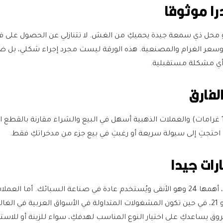
 محل ذي سمعة جيدة يحميكِ من الغش. لا تتنازلي عن الحصول على فا
ر وسعر الغرام والمصنعية. هذه الورقة ليست مجرد إجراء شكلي، بل ض
 أي مشكلة مستقبلية.
السبائك الصغيرة (5 أو 10 غرامات) والعملات الذهبية أسهل في البيع والشراء مقارنة بالقطع 
ا احتجتِ إلى سيولة سريعة أو رغبتِ في بيع جزء من مدخراتكِ فقط.
يُقاس الذهب بعدة عيارات، أهمها 24 وهو الأنقى ويُستخدم عادة في صناعة السبائك. أما ال
فغالبًا ما تُصنع بعيار 22 أو 21، في حين تكون المشغولات المتداولة في الأسواق العربية في ا