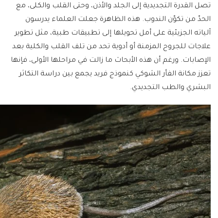
تصل القدرة التجديدية إلى الجلد والأذن، وحتى القلب والكلى، مع
الحدّ من تكوّن الندوب. هذه الظاهرة جعلت العلماء يدرسون
آلياته الجزيئية على أمل تحويلها إلى تطبيقات طبية، مثل تطوير
علاجات للجروح المزمنة أو أدوية تحد من تلف القلب والكلية بعد
الإصابات. ورغم أن هذه الأبحاث ما زالت في مراحلها الأولى، فإنها
تعزز مكانة الفأر الشوكي كنموذج فريد يجمع بين دراسة التكاثر
البشري والطب التجديدي.