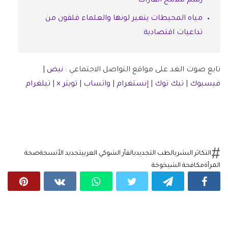
رسم ملامح القارات
مياه المحيطات يتغير لونها والعلماء قلقون من
تداعيات اقتصادية
تابع صوت الغد على مواقع التواصل الاجتماعي :
نبض
|
فيسبوك
|
تيك توك
|
إنستغرام
|
واتساب
|
تويتر ×
|
تيلغرام
التكاثر البشري
الطب التجديدي
الفأر الشوكي العربي
تجديد الأنسجة
صحة
المرأة
مكافحة الشيخوخة