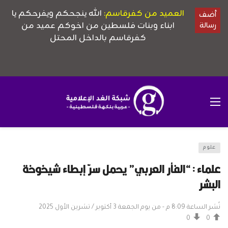
علوم
علماء : “الفأر العربي” يحمل سرّ إبطاء شيخوخة
البشر
نُشر الساعة 8:09 م - من يوم الجمعة 3 أكتوبر / تشرين الأول 2025
0
0