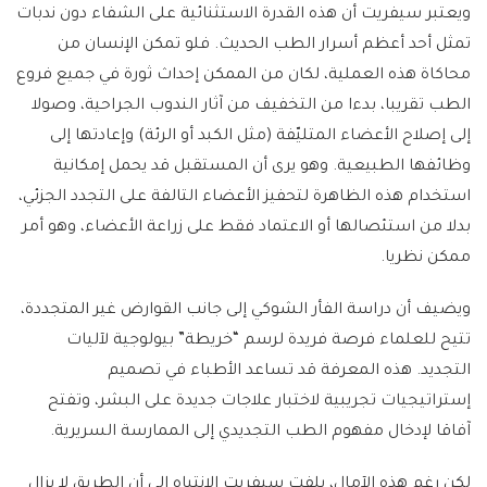
ويعتبر سيفريت أن هذه القدرة الاستثنائية على الشفاء دون ندبات
تمثل أحد أعظم أسرار الطب الحديث. فلو تمكن الإنسان من
محاكاة هذه العملية، لكان من الممكن إحداث ثورة في جميع فروع
الطب تقريبا، بدءا من التخفيف من آثار الندوب الجراحية، وصولا
إلى إصلاح الأعضاء المتليّفة (مثل الكبد أو الرئة) وإعادتها إلى
وظائفها الطبيعية. وهو يرى أن المستقبل قد يحمل إمكانية
استخدام هذه الظاهرة لتحفيز الأعضاء التالفة على التجدد الجزئي،
بدلا من استئصالها أو الاعتماد فقط على زراعة الأعضاء، وهو أمر
ممكن نظريا.
ويضيف أن دراسة الفأر الشوكي إلى جانب القوارض غير المتجددة،
تتيح للعلماء فرصة فريدة لرسم “خريطة” بيولوجية لآليات
التجديد. هذه المعرفة قد تساعد الأطباء في تصميم
إستراتيجيات تجريبية لاختبار علاجات جديدة على البشر، وتفتح
آفاقا لإدخال مفهوم الطب التجديدي إلى الممارسة السريرية.
لكن رغم هذه الآمال، يلفت سيفريت الانتباه إلى أن الطريق لا يزال