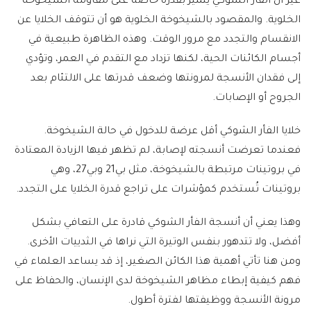
غير أن الفأر الشوكي يتميز بقدرة خاصة على مقاومة الشيخوخة
الخلوية. والمقصود بالشيخوخة الخلوية هو أن تتوقف الخلايا عن
الانقسام والتجدد مع مرور الوقت. وهذه الظاهرة طبيعية في
أجسام الكائنات الحية، لكنها تزداد مع التقدم في العمر، وتؤدي
إلى فقدان الأنسجة لمرونتها وضعف قدرتها على الالتئام بعد
الجروح أو الإصابات.
خلايا الفأر الشوكي أقل عرضة للدخول في حالة الشيخوخة.
فعندما تعرضت أنسجته لإصابة، لم تظهر فيها الزيادة المعتادة
في بروتينات مرتبطة بالشيخوخة، مثل بي21 وبي27، وهي
بروتينات تُستخدم كمؤشرات على تراجع قدرة الخلايا على التجدد.
وهذا يعني أن أنسجة الفأر الشوكي قادرة على التعافي بشكل
أفضل، ولا تتدهور بنفس الوتيرة التي نراها في الثدييات الأخرى.
ومن هنا تأتي أهمية هذا الكائن الصغير، إذ قد يساعد العلماء في
فهم كيفية إبطاء مظاهر الشيخوخة لدى الإنسان، والحفاظ على
مرونة الأنسجة ووظيفتها لفترة أطول.