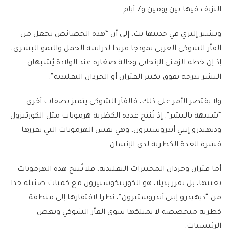
النزيف فيها بين يومين و7 أيام.
وتشير إليري في حديثها نت، إلى أن “هذه الخصائص تجعل من
الفأر الشوكي العربي نموذجا فريدا لدراسة الحمل والنمو البشري،
إذ إن خطه الزمني الإنجابي وحالة صغاره عند الولادة يُشبهان
البشر بدرجة تفوق بكثير الفئران أو الجرذان التقليدية”.
ولا يقتصر الأمر على ذلك، فالفأر الشوكي يتميز بصفات أخرى
“شبيهة بالبشر”. إذ تُنتج غدده الكظرية هرمونات مثل الكورتيزول
وديهيدرو إيبي أندروستيرون، وهي نفس الهرمونات التي تفرزها
قشرة الغدة الكظرية لدى الإنسان.
أما فئران وجرذان المختبرات التقليدية، فلا تُنتج هذه الهرمونات
بعينها، بل تفرز بديلا، هو الكورتيكوستيرون مع كميات ضئيلة جدا
من “ديهيدرو إيبي أندروستيرون”، نظرا لافتقارها إلى منطقة
كظرية متخصصة لا يمتلكها سوى الفأر الشوكي وبعض
الرئيسيات.