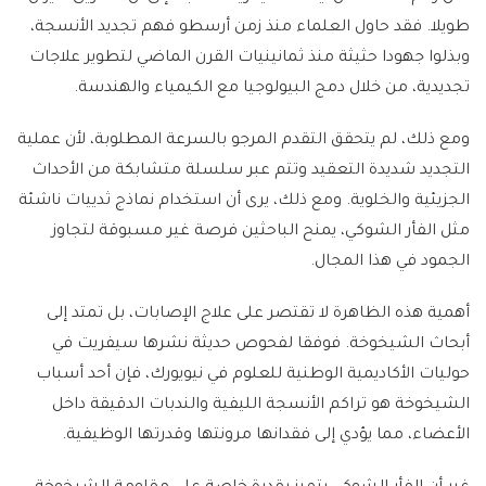
طويلا. فقد حاول العلماء منذ زمن أرسطو فهم تجديد الأنسجة،
وبذلوا جهودا حثيثة منذ ثمانينيات القرن الماضي لتطوير علاجات
تجديدية، من خلال دمج البيولوجيا مع الكيمياء والهندسة.
ومع ذلك، لم يتحقق التقدم المرجو بالسرعة المطلوبة، لأن عملية
التجديد شديدة التعقيد وتتم عبر سلسلة متشابكة من الأحداث
الجزيئية والخلوية. ومع ذلك، يرى أن استخدام نماذج ثدييات ناشئة
مثل الفأر الشوكي، يمنح الباحثين فرصة غير مسبوقة لتجاوز
الجمود في هذا المجال.
أهمية هذه الظاهرة لا تقتصر على علاج الإصابات، بل تمتد إلى
أبحاث الشيخوخة. فوفقا لفحوص حديثة نشرها سيفريت في
حوليات الأكاديمية الوطنية للعلوم في نيويورك، فإن أحد أسباب
الشيخوخة هو تراكم الأنسجة الليفية والندبات الدقيقة داخل
الأعضاء، مما يؤدي إلى فقدانها مرونتها وقدرتها الوظيفية.