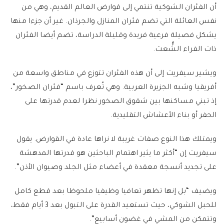
أن الفئران الشوكية تنتمي إلى قوارض العالم القديم، وهي من
نفس العائلة التي تضم فئران المنازل والجرذان. غير أن جزءا منها
يشكل فصيلة فرعية فريدة وقليلة الدراسة، تضم أيضا الفئران
ذات الفراء الشُّعث.
ويشير سيفريت إلى أن هذه الفئران تتوزع في مناطق واسعة من
أفريقيا وشبه الجزيرة العربية. وهي تُعرف باسم “فئران الصخور”،
إذ تبني مساكنها بين شقوق الصخور نظرا لعدم قدرتها على
الحفر أو بناء الأعشاش التقليدية.
ويمتلك هذا النوع صفات غريبة لا نراها عادة في القوارض. يقول
سيفريت إن “أكثر ما يثير اهتمام الباحثين هو قدرتها المدهشة
على تجديد أنسجة معقدة في أعضاء مثل الجلد وصيوان الأذن”.
ويضيف “بل إنها تظهر تعافيا وظيفيا ملحوظا بعد قطع كامل
للحبل الشوكي، حيث تستعيد القدرة على التبول بعد 3 أيام فقط،
وتتمكن من المشي في غضون أسابيع”.