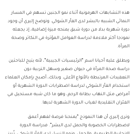
هذه التشابهات الهرمونية أثناء نمو الجنين تسهم في المسار
النمائي الشبيه بالبشر لدى الفأر الشوكي. وتوضح إليري أن وجود
دورة شهرية بدلا من دورة شبق يمنحه ميزة إضافية، إذ يجعله
نموذجا أكثر ملاءمة لدراسة العوامل المؤثرة في التكاثر وصحة
المرأة.
ويطلق عليه أحيانا اسم “الرئيسيات الجيبية”، لأنه يتيح للباحثين
دراسة صحة المرأة في حيوان صغير وسهل التربية دون
التعقيدات المرتبطة بالأنواع الأعلى. وبذلك، أصبح بإمكان العلماء
استخدام الفأر الشوكي لدراسة اضطرابات الدورة الشهرية أو
أمراض مثل التهاب بطانة الرحم، وهو ما كان شبه مستحيل في
الفئران التقليدية لغياب الدورة الشهرية لديها.
وترى إليري أن هذا النموذج “يمنحنا فرصة لفهم أعمق
لاضطرابات الخصوبة والحمل لدى البشر”. فدراسة الدورة
الإنجابية الطبيعية، والحمل، ونمو النسل لدى الفأر الشوكي، تُبرز