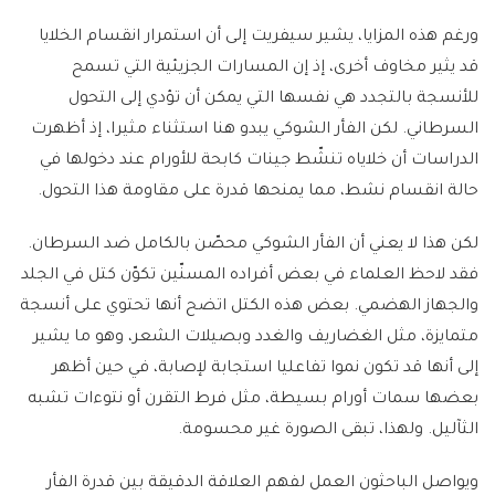
ورغم هذه المزايا، يشير سيفريت إلى أن استمرار انقسام الخلايا
قد يثير مخاوف أخرى، إذ إن المسارات الجزيئية التي تسمح
للأنسجة بالتجدد هي نفسها التي يمكن أن تؤدي إلى التحول
السرطاني. لكن الفأر الشوكي يبدو هنا استثناء مثيرا، إذ أظهرت
الدراسات أن خلاياه تنشّط جينات كابحة للأورام عند دخولها في
حالة انقسام نشط، مما يمنحها قدرة على مقاومة هذا التحول.
لكن هذا لا يعني أن الفأر الشوكي محصّن بالكامل ضد السرطان.
فقد لاحظ العلماء في بعض أفراده المسنّين تكوّن كتل في الجلد
والجهاز الهضمي. بعض هذه الكتل اتضح أنها تحتوي على أنسجة
متمايزة، مثل الغضاريف والغدد وبصيلات الشعر، وهو ما يشير
إلى أنها قد تكون نموا تفاعليا استجابة لإصابة، في حين أظهر
بعضها سمات أورام بسيطة، مثل فرط التقرن أو نتوءات تشبه
الثآليل. ولهذا، تبقى الصورة غير محسومة.
ويواصل الباحثون العمل لفهم العلاقة الدقيقة بين قدرة الفأر