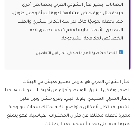
الإصابات. يتميز الفأر الشوكي العربي بخصائص أخرى
فريدة مثل دورة حيض مشابهة لدورة المرأة وحمل طويل،
مما يجعله نموذجًا هامًا لدراسة التكاثر البشري والطب
التجديدي. الأبحاث جارية لفهم كيفية تطبيق هذه
الخصائص لمكافحة الشيخوخة.
خلاصة مختصرة لأهم ما جاء في الخبر قبل التفاصيل
الفأر الشوكي العربي هو قارض صغير يعيش في البيئات
الصحراوية في الشرق الأوسط وأجزاء من أفريقيا، يبدو شبيها جدا
بالفأر المنزلي التقليدي، بلونه البني، وفَرْو خشن وذيل قليل
الشعر. قد تظن أنه كائن متواضع، لكنه يمتلك سمات بيولوجية
مميزة تجعله مختلفا عن فئران المختبرات القياسية، فهو يتمتع
بقدرة لافتة على تجديد أنسجته بعد الإصابات.