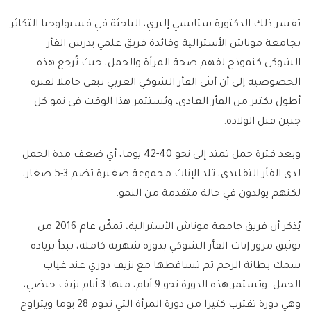
تفسر ذلك الدكتورة ستايسي إليري، الباحثة في فسيولوجيا التكاثر
بجامعة موناش الأسترالية وقائدة فريق علمي يدرس الفأر
الشوكي كنموذج لفهم صحة المرأة والحمل، حيث تُرجع هذه
الخصوصية إلى أن أنثى الفأر الشوكي العربي تبقى حاملا لفترة
أطول بكثير من الفأر العادي، ويُستثمر هذا الوقت في نمو كل
جنين قبل الولادة.
وبعد فترة حمل تمتد إلى نحو 40-42 يوما، أي ضعف مدة الحمل
لدى الفأر التقليدي، تلد الإناث مجموعة صغيرة تضم 3-5 صغار،
لكنهم يولدون في حالة متقدمة من النمو.
يُذكر أن فريق جامعة موناش الأسترالية، تمكّن عام 2016 من
توثيق مرور إناث الفأر الشوكي بدورة شهرية كاملة، تبدأ بزيادة
سمك بطانة الرحم ثم تساقطها مع نزيف دوري عند غياب
الحمل. وتستمر هذه الدورة نحو 9 أيام، منها 3 أيام نزيف حيضي،
وهي دورة تقترب كثيرا من دورة المرأة التي تدوم 28 يوما ويتراوح