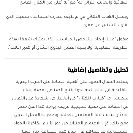
النهائية والجانب التراثي له" مع أنه أغلى من الكتان العادي.
ويتمثل الهدف النهائي في توظيف متدرب لمساعدة سميث الذي
يقارب الستين من عمره.
ويقول "علينا إيجاد الشخص المناسب، الذي يمتلك شغفا بهذه
الطريقة التقليدية، ولا يثنيه العمل اليدوي الشاق أو هدير الآلات".
تحليل وتفاصيل إضافية
يسلط المقال الضوء على أهمية الحفاظ على الحرف اليدوية
التقليدية في عالم يتجه نحو الإنتاج الصناعي. قصة وليام
سميث، آخر “ضارب للكتان” في أيرلندا، هي شهادة على التفاني
في الحفاظ على تقنية نسيجية عريقة. يواجه هذا الفن خطر
الاندثار بسبب قلة المهتمين بتعلمه وصعوبة العمل اليدوي.
ومع ذلك، فإن الاهتمام المتزايد من دور الأزياء الفاخرة بالمواد
المستدامة قد يساهم في إحياء هذه الصناعة. يبرز المقال