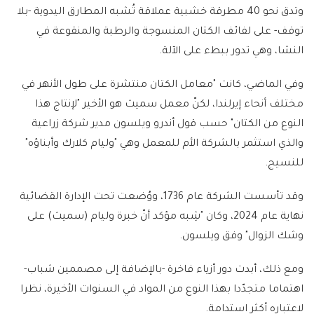
وتدق نحو 40 مطرقة خشبية عملاقة تُشبه المطارق اليدوية -بلا
توقف- على لفائف الكتان المنسوجة والرطبة والمنقوعة في
النشا، وهي تدور ببطء على الآلة.
وفي الماضي، كانت "معامل الكتان منتشرة على طول الأنهر في
مختلف أنحاء إيرلندا، لكنّ معمل سميث هو الأخير "لإنتاج هذا
النوع من الكتان" حسب قول أندرو ويلسون مدير شركة زراعية
والذي استثمر بالشركة الأم للمعمل وهي "وليام كلارك وأبناؤه"
للنسيج.
وقد تأسست الشركة عام 1736، ووُضعت تحت الإدارة القضائية
نهاية عام 2024، وكان "شِبه مؤكد أنّ خبرة وليام (سميث) على
وشك الزوال" وفق ويلسون.
ومع ذلك، أبدت دور أزياء فاخرة -بالإضافة إلى مصممين شباب-
اهتماما متجدّدا بهذا النوع من المواد في السنوات الأخيرة، نظرا
لاعتباره أكثر استدامة.