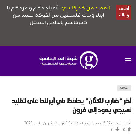
ثقافة
آخر “ضارب للكتّان” يحافظ في أيرلندا على تقليد
نسيجي يعود إلى قرون
نُشر الساعة 8:57 م - من يوم الجمعة 3 أكتوبر / تشرين الأول 2025
0
0