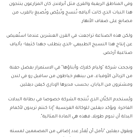
وفي المناطق الريفية والقرى مثل أبرلاندز، كان المزارعون ينتجون
هذا النبات الذي كانت أليافه تُنسج وتُبيّض وتُصبغ بالقرب من
مصانع على ضفاف الأنهار.
ولكن هذه الصناعة تراجعت في القرن العشرين عندما استُعيض
عن إنتاج هذا النسيج الطبيعي -الذي يتطلب جهدا كثيفا- بألياف
صناعية أرخص.
ونجحت شركة "وليام كلارك وأبناؤها" في الاستمرار بفضل حفنة
من الزبائن الأوفياء، من بينهم خياطون من سافيل رو في لندن
ومشترون من اليابان، بحسب مديرها الإداري كيفن ديفلين.
ويُستخدم الكتّان الذي تُنتجه الشركة خصوصا في بطانة البدلات
الفاخرة. ويؤكد ديفلين للوكالة الفرنسية "إذا كنتم تريدون لأكمام
البدلة أن تدوم طويلا، فهذه هي المادة المثالية".
ويقول ديفلين "نأمل أن يُقدّر عدد إضافي من المصممين لمسته