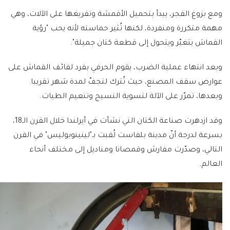
ومع بزوغ الفجر، يبدأ بتحميل الأقمشة وتفريغها على الآلات، وهي
مهمة متكررة ومنفردة، لكنها تُثير حماسته لأنه يحب "رؤية
القماش يتغيّر ويتحول إلى قطعة كتان جميلة".
وبعد انتهاء عملية الضرب، يقوم الحرفي بفرد لفائف القماش على
عوارض سقف المصنع، حيث تُترك لتجفّ لمدة شهر تقريبا.
وبعدها، تمرّر على الآلة لتسوية النسيج وتنعيم الطيات.
وقد ازدهرت صناعة الكتان التي نشأت في أيرلندا خلال القرن الـ18،
بسرعة لدرجة أنّ مدينة بلفاست لُقبت بـ"لينينوبوليس" في القرن
التالي، وصدّرت مفارش وقمصانا ومناديل إلى مختلف أنحاء
العالم.