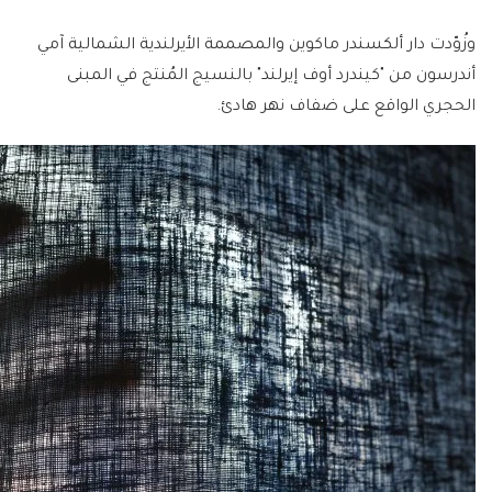
وزُوّدت دار ألكسندر ماكوين والمصممة الأيرلندية الشمالية آمي
أندرسون من "كيندرد أوف إيرلند" بالنسيج المُنتج في المبنى
الحجري الواقع على ضفاف نهر هادئ.