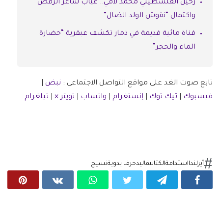
رحيل الفلسطيني محمد لافي.. غياب شاعر الرفض
واكتمال “نقوش الولد الضال”
قناة مائية قديمة في ذمار تكشف عبقرية “حضارة
الماء والحجر”
تابع صوت الغد على مواقع التواصل الاجتماعي :
نبض
|
فيسبوك
|
تيك توك
|
إنستغرام
|
واتساب
|
تويتر ×
|
تيلغرام
أيرلندا
استدامة
الكتان
تقاليد
حرف يدوية
نسيج