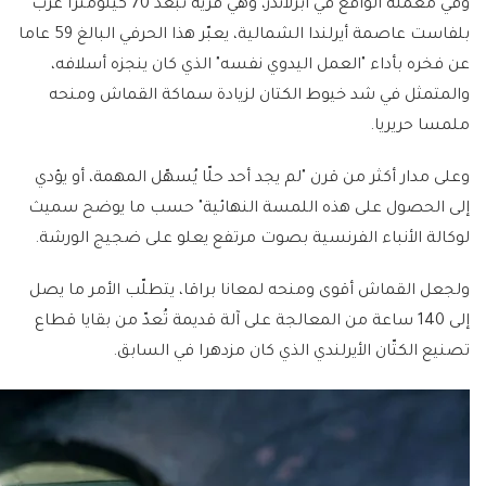
وفي معمله الواقع في أبرلاندز، وهي قرية تبعد 70 كيلومترا غرب
بلفاست عاصمة أيرلندا الشمالية، يعبّر هذا الحرفي البالغ 59 عاما
عن فخره بأداء "العمل اليدوي نفسه" الذي كان ينجزه أسلافه،
والمتمثل في شد خيوط الكتان لزيادة سماكة القماش ومنحه
ملمسا حريريا.
وعلى مدار أكثر من قرن "لم يجد أحد حلّا يُسهّل المهمة، أو يؤدي
إلى الحصول على هذه اللمسة النهائية" حسب ما يوضح سميث
لوكالة الأنباء الفرنسية بصوت مرتفع يعلو على ضجيج الورشة.
ولجعل القماش أقوى ومنحه لمعانا براقا، يتطلّب الأمر ما يصل
إلى 140 ساعة من المعالجة على آلة قديمة تُعدّ من بقايا قطاع
تصنيع الكتّان الأيرلندي الذي كان مزدهرا في السابق.