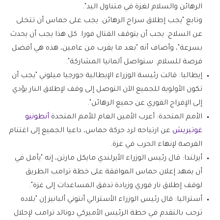
الرهائن والسلام لغزة في متناول اليد".
وتابع "يجب إطلاق سراح الرهائن. يجب على حماس أن تتخلى
عن السلاح. يجب أن يتوقف القتال فورا. كل هذا يجب أن يحدث
بسرعة"، وأضاف أنه "بعد ما يقرب من عامين، هذه هي أفضل
فرصة للسلام. ستواصل ألمانيا المشاركة".
إيطاليا:
قالت رئيسة الوزراء الإيطالية جورجيا ميلوني "يجب أن
تكون الأولوية للجميع الآن التوصل إلى وقف لإطلاق النار يؤدي
إلى الإفراج الفوري عن جميع الرهائن".
الأمم المتحدة:
أعرب الأمين العام للأمم المتحدة
أنطونيو
غوتيريش
عن ارتياحه لرد حركة حماس، داعيا الجميع إلى اغتنام
الفرصة لإنهاء الحرب في غزة.
أيرلندا:
قال رئيس الوزراء الأيرلندي مايكل مارتن، إنه "يأمل في
أن يمهد إعلان حماس الموافقة على خطة ترامب الطريق
لوقف إطلاق نار فوري وزيادة تدفق المساعدات إلى غزة".
أستراليا:
قال رئيس الوزراء الأسترالي أنتوني ألبانيز إن "بلاده
ترحب بالتقدم في خطة الرئيس الأميركي دونالد ترامب لإحلال