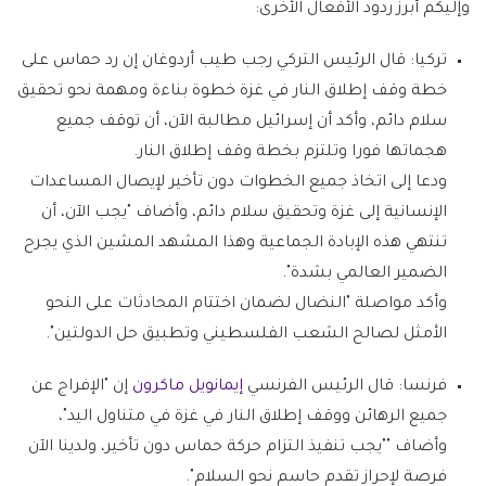
وإليكم أبرز ردود الأفعال الأخرى:
تركيا:
قال الرئيس التركي رجب طيب أردوغان إن رد حماس على
خطة وقف إطلاق النار في غزة خطوة بناءة ومهمة نحو تحقيق
سلام دائم، وأكد أن إسرائيل مطالبة الآن، أن توقف جميع
هجماتها فورا وتلتزم بخطة وقف إطلاق النار.
ودعا إلى اتخاذ جميع الخطوات دون تأخير لإيصال المساعدات
الإنسانية إلى غزة وتحقيق سلام دائم، وأضاف "يجب الآن، أن
تنتهي هذه الإبادة الجماعية وهذا المشهد المشين الذي يجرح
الضمير العالمي بشدة".
وأكد مواصلة "النضال لضمان اختتام المحادثات على النحو
الأمثل لصالح الشعب الفلسطيني وتطبيق حل الدولتين".
فرنسا:
قال الرئيس الفرنسي
إيمانويل ماكرون
إن "الإفراج عن
جميع الرهائن ووقف إطلاق النار في غزة في متناول اليد"،
وأضاف ""يجب تنفيذ التزام حركة حماس دون تأخير، ولدينا الآن
فرصة لإحراز تقدم حاسم نحو السلام".