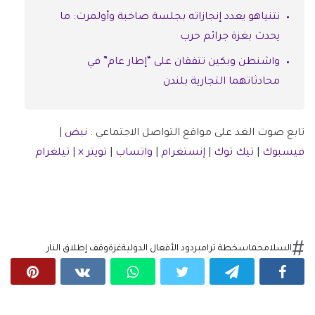
نتنياهو يعدد إنجازاته بجلسة صاخبة وأولمرت: ما
يحدث بغزة جرائم حرب
واشنطن وبكين تتفقان على “إطار عام” في
محادثاتهما التجارية بلندن
تابع صوت الغد على مواقع التواصل الاجتماعي :
نبض
|
فيسبوك
|
تيك توك
|
إنستغرام
|
واتساب
|
تويتر ×
|
تيلغرام
السلام
حماس
خطة ترامب
ردود الأفعال الدولية
غزة
وقف إطلاق النار