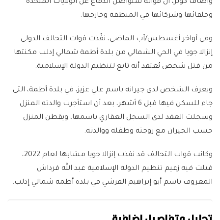
وأضاف كوبر، أن قواته ستواصل الدفاع عن الولايات المتحدة
وحلفائها وشركائها في المنطقة وخارجها.
وفي أواخر أغسطس/آب الماضي، نفّذت قوات التحالف الدولي
إنزالا جويا في الحي الشمالي من بلدة أطمة شمالي إدلب مكنتها
من قتل شخص يُعتقد أنه تابع لتنظيم الدولة الإسلامية.
ويعرف الشخص لدى جيرانه باسم علي عزيز، في بلدة أطمة، التي
جاء للسكن فيها قبل 6 أشهر، بعد أن استأجرت والدته المنزل
وسجلت العقد لدى السجل العقاري باسمها، ويقطن المنزل
حسب الجيران مع زوجته وطفله ووالدته.
وكانت قوات التحالف قد نفذت إنزالا جويا مشابها لعام 2022،
قتلت فيه زعيم تنظيم الدولة الإسلامية عبد الله قرداش
المعروف باسم أبو إبراهيم القرشي في بلدة أطمة شمالي إدلب.
تحليل وتفاصيل إضافية