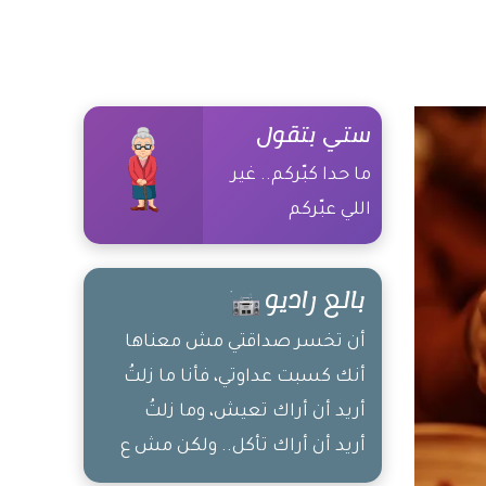
ستي بتقول
ما حدا كبّركم.. غير
اللي عبّركم
بالع راديو
أن تخسر صداقتي مش معناها
أنك كسبت عداوتي، فأنا ما زلتُ
أريد أن أراك تعيش، وما زلتُ
أريد أن أراك تأكل.. ولكن مش ع
طاولتي، أنا أغادر ولا أغدر