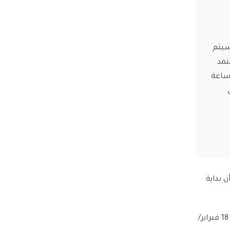
ي 19 فبراير/شباط. سيتم
عتمد
تركيا على الحسابات الفلكية. ستتفاوت ساعات الصيام بين الدول، حيث تبدأ بـ 12 ساعة
كية إلى أن بداية
وسيتم تحري الهلال بعد مغيب شمس يوم الأربعاء 29 شعبان 1447، الذي من المتوقع أن يوافق 18 فبراير/