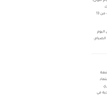
 الدول الإسلامية خلال شهر رمضان 2026، في الأيام الأولى،
ذلك
السعودية ومصر والإمارات وقطر والكويت، ومع تقدم الأيام، تزداد ساعات الصيام تدريجيا لتقترب من 13
اليوم
الصيام،
 المتبعة
تماد
ري
جية في