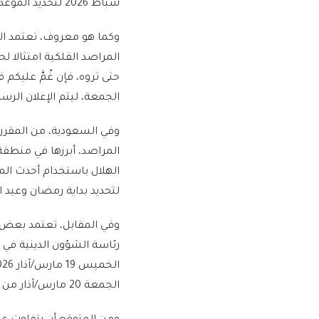
شباط 2026 لتحديد الموعد الدقيق لبداية الصيام.
وكما هو معروف، تعتمد الك
المراصد الفلكية امتثالا ل
حتى تروه، فإن غُمَّ عليكم 
الجمعة، ليتم الإعلان الرس
وفي السعودية، من المقرر
المراصد، أبرزها في منطق
الهلال باستخدام أحدث المع
لتحديد بداية رمضان وعيد ا
وفي المقابل، تعتمد بعض ا
الجمعة 20 مارس/آذار من العام نفسه أول أيام عيد الفطر.