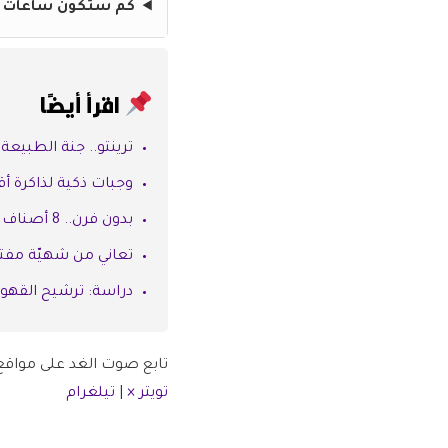
كم ستكون ساعات الصي
اقرأ أيضًا
ترينتو.. جنة الطبيعة 
وجبات ذكية لذاكرة أ
بدون فرن.. 8 أصناف حلوى صيفية سهلة منعشة في الأيام الحارة
تعاني من شهيّة مفتو
دراسة: ترشيح القهوة
تابع صوت الغد على مواقع 
تويتر ×
|
تيلغرام