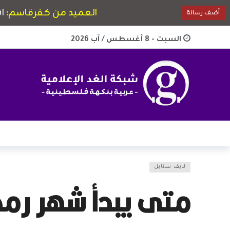
السبت - 8 أغسطس / آب 2026
لايف ستايل
متى يبدأ شهر رمضان 1447