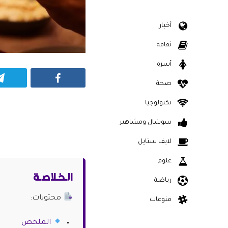
أخبار
ثقافة
أسرة
Facebook
صحة
تكنولوجيا
سوشال ومشاهير
لايف ستايل
علوم
الـخـلاصـة
رياضة
محتويات:
منوعات
الملخص