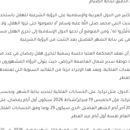
ثير من الدول العربية والإسلامية على الرؤية الشرعية للهلال باستخد
حديث النبي محمد صلى الله عليه وسلم "لا تصوموا حتى تروا الهلال، ولا
فاقْدُروا له"، ومن المتوقع أن تدعو الدول الإسلامية إلى تحري الهلال م
مي عن بداية الشهر الفضيل بعد التثبت من الرؤية الشرعية.
 أن تعقد المحكمة العليا جلسة رسمية لتحري هلال رمضان في عدد م
ة حوطة سدير شمال العاصمة الرياض، حيث يتولى الرؤاة المشهورون 
دات الفلكية، ويعد هذا الإجراء جزءا من التقاليد السنوية التي تعتمده
لفطر.
لدول، مثل تركيا، على الحسابات الفلكية لتحديد بداية الشهر، وبحسب 
رئاسة الشؤون الدينية في تركيا، فإن الخميس 19 فبراير/شباط 2026 سيكون أول أ
الخميس 19 مارس/آذار 2026 آخر أيام الشهر الفضيل -الذي سيكون 29 يوما وفق