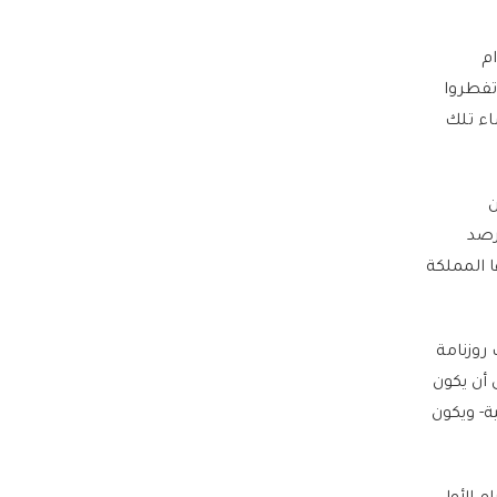
ام
 تفطروا
ساء تلك
ن
رصد
ا المملكة
روزنامة
يام رمضان، على أن يكون
 الحسابات الفلكية- ويكون