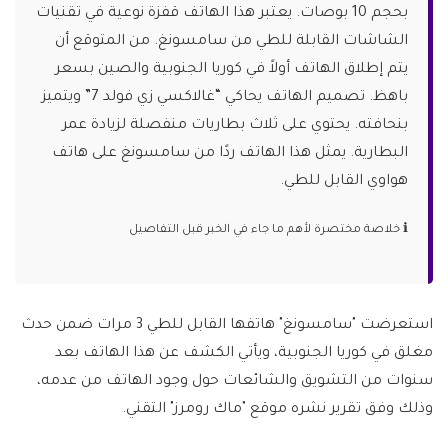
بحجم 10 بوصات. يعتبر هذا الهاتف قفزة نوعية في تقنيات
الشاشات القابلة للطي من سامسونغ. من المتوقع أن
يتم إطلاق الهاتف أولاً في كوريا الجنوبية والصين بسعر
باهظ. تصميم الهاتف يحاكي “غالاكسي زي فولد 7” ويتميز
بنحافته. يحتوي على ثلاث بطاريات منفصلة لزيادة عمر
البطارية. يمثل هذا الهاتف ردًا من سامسونغ على هاتف
هواوي القابل للطي.
ℹ️ خلاصة مختصرة لأهم ما جاء في الخبر قبل التفاصيل
استعرضت "سامسونغ" هاتفها القابل للطي 3 مرات ضمن حدث
مغلق في كوريا الجنوبية، ويأتي الكشف عن هذا الهاتف بعد
سنوات من التشويق والشائعات حول وجود الهاتف من عدمه،
وذلك وفق تقرير نشره موقع "ماك رومرز" التقني.