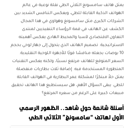
يمثل هاتف سامسونغ الثلاثي الطي نقلة نوعية في عالم
الهواتف الذكية القابلة للطي، ويعكس التنافس الشديد بين
الشركات الكبرى مثل سامسونغ وهواوي في هذا المجال.
الكشف عن الهاتف في قمة الرؤساء التنفيذيين لمنتدى
التعاون الاقتصادي لآسيا والمحيط الهادي يعكس أهميته
الاستراتيجية. تصميم الهاتف الذي يتحول إلى جهاز لوحي بحجم
10 بوصات يجعله منافسًا قويًا للأجهزة اللوحية التقليدية.
السعر المتوقع للهاتف مرتفع نسبيًا، ولكنه يعكس التقنيات
المتطورة المستخدمة فيه. إضافة ثلاث بطاريات منفصلة
يمثل حلاً مبتكرًا لمشكلة عمر البطارية في الهواتف القابلة
للطي. يبقى السؤال الأهم، هل سيستطيع هذا الهاتف تحقيق
مبيعات كبيرة على الرغم من سعره المرتفع؟
أسئلة شائعة حول شاهد.. الظهور الرسمي
الأول لهاتف “سامسونغ” الثلاثي الطي