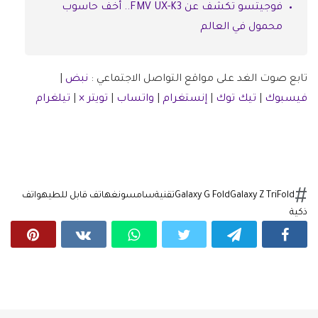
فوجيتسو تكشف عن FMV UX-K3.. أخف حاسوب
محمول في العالم
تابع صوت الغد على مواقع التواصل الاجتماعي :
نبض
|
فيسبوك
|
تيك توك
|
إنستغرام
|
واتساب
|
تويتر ×
|
تيلغرام
Galaxy Z TriFold
Galaxy G Fold
تقنية
سامسونغ
هاتف قابل للطي
هواتف
ذكية