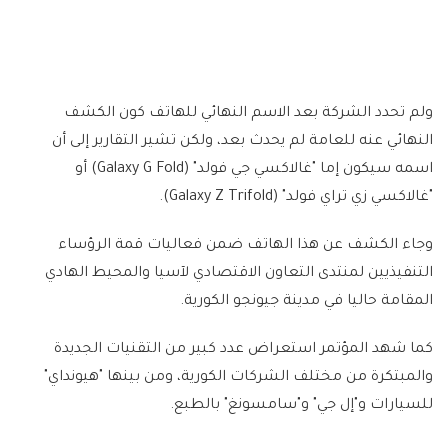
ولم تحدد الشركة بعد الاسم النهائي للهاتف كون الكشف
النهائي عنه للعامة لم يحدث بعد، ولكن تشير التقارير إلى أن
اسمه سيكون إما "غالاكسي جي فولد" (Galaxy G Fold) أو
"غالاكسي زي تراي فولد" (Galaxy Z Trifold).
وجاء الكشف عن هذا الهاتف ضمن فعاليات قمة الرؤساء
التنفيذيين لمنتدى التعاون الاقتصادي لآسيا والمحيط الهادي
المقامة حاليا في مدينة جيونجو الكورية.
كما شهد المؤتمر استعراض عدد كبير من التقنيات الجديدة
والمبتكرة من مختلف الشركات الكورية، ومن بينها "هيونداي"
للسيارات و"إل جي" و"سامسونغ" بالطبع.