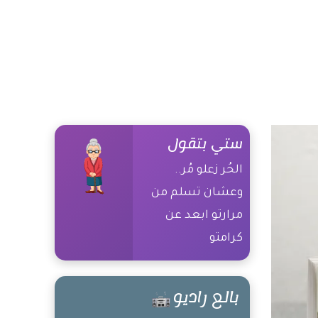
ستي بتقول
الحُر زعلو مُر..
وعشان تسلم من
مرارتو ابعد عن
كرامتو
بالع راديو