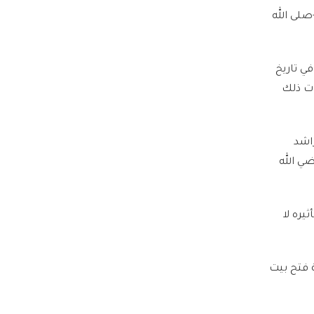
صلى الله
ي تاريخ
ات ذلك
راشد
ضي الله
يره لا
 فتح بيت