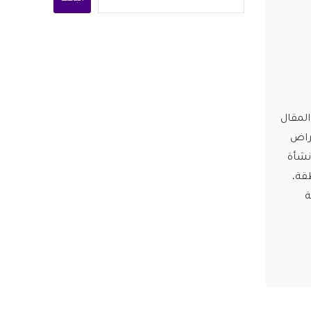
لمقال
عراض
نشأة
قة،
ة