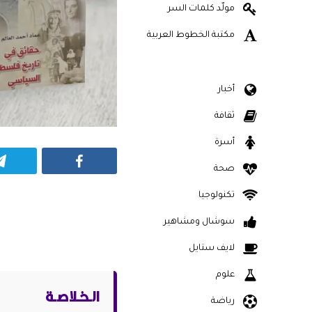
مولّد كلمات السر
مكتبة الخطوط العربية
أخبار
ثقافة
أسرة
Facebook
صحة
تكنولوجيا
سوشال ومشاهير
لايف ستايل
علوم
الـخـلاصـة
رياضة