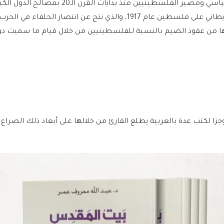
ارتبط تاريخ فلسطين السياسي ومصير الفلسطينيين منذ بدايات القرن الـ20 بمصالح
خصوصا فترة الانتداب البريطاني على فلسطين عام 1917، والذي نتج عن انتصار الحلفاء
1-1918)، وما تلاها من عقود الضيم بالنسبة للفلسطينيين من خلال قيام ما سميت د
جزا لكتب عدة بالعربية يطلع القارئ من خلالها على أبعاد ذلك الصراع