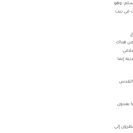
وسلم- وهو
ت في بيت
ج
 من هناك
لامي
نة إنما
 القدس
ا يعدون
لذي قال عن بيت المقدس "المسلمون منذ 14 قرنا ينظرون إلى