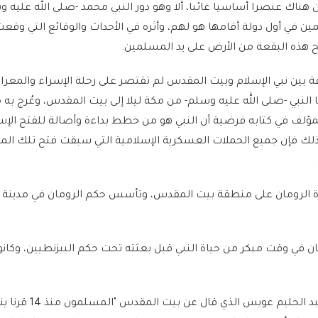
 هناك عنصرا أساسيا غائبا، ألا وهو دور النبي محمد -صلى الله عليه 
ين في أول دولة أقامها هو لهم، وأثره في الأحداث والوقائع التي وقع
ح هذه البقعة من الأرض على يد المسلمين.
قة بين نبي الإسلام وبيت المقدس لم تقتصر على رحلة الإسراء والمعرا
ا النبي -صلى الله عليه وسلم- من مكة ليلا إلى بيت المقدس، وعُرج به
لمؤلف في كتابه فرضية أن النبي هو من خطط بداءة وأصالة للفتح الإس
لك فإن جميع الحملات العسكرية الإسلامية التي سبقت فتح تلك المدي
 الرومان على منطقة بيت المقدس، وتأسس حكم الرومان في مدينة
في وقت مبكر من حياة النبي قبل بعثته تحت حكم البيزنطيين، وكانو
ويستشهد المؤلف برأي عبد الحليم عويس ا