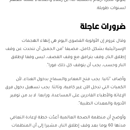
يكونوا مجرد أرقام بالنسبة لنا، بل زملاء وأصدقاء عملنا معهم
لسنوات طويلة.
ضرورات عاجلة
وقال غروم إن الأولوية القصوى اليوم هي إنهاء الهجمات
الإسرائيلية بشكل كامل، مضيفا "من الجميل أن نتحدث عن وقف
إطلاق النار، وقف يترافق مع وقف القصف، ليس وقفا لإطلاق
النار وحسب، يجب أن يتوقف كل ذلك فورا".
وأضاف "ثانيا: يجب فتح المعابر والسماح بدخول الغذاء، لأن
الكميات التي تدخل الآن غير كافية، وثالثا: يجب تسهيل دخول فرق
الإغاثة والأطباء القادرين على المساعدة، ورابعا: لا بد من توفير
الأدوية والمعدات الطبية".
وأوضح أن منظمة الصحة العالمية أعدّت خطة لإعادة التعافي
مدتها 60 يوما بعد وقف إطلاق النار، مشيرا إلى أن المنظمات