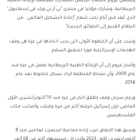
ويشغل غروم منصب الرئيس المشارك لمنظمة الإغاثة الطبية
البريطانية، وشارك مؤخرا في منتدى "تي آر تي ورلد في إسطنبول"
الذي عُقد قبل أيام تحت شعار "إعادة التشكيل العالمي.. من
النظام القديم إلى الحقائق الجديدة".
وشدد على أن الخطوة الأولى التي يجب اتخاذها في غزة هي وقف
الهجمات الإسرائيلية فورا لتحقيق السلام.
وأشار غروم إلى أن الإغاثة الطبية البريطانية تعمل في غزة منذ
عام 2009، وأن نشاط المنظمة ازداد بشكل ملحوظ بعد عام
2014.
ورغم سريان وقف إطلاق النار في غزة منذ 10 أكتوبر/تشرين الأول
الماضي فإن إسرائيل خرقته أكثر من مرة وقتلت وأصابت مئات
الفلسطينيين.
وسبق هذا الاتفاق حرب إبادة جماعية استمرت لعامين منذ 8
أكتوبر/تشرين الأول 2023 وأدت إلى استشهاد أكثر من 68 ألف