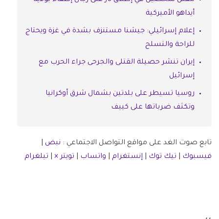
مقتل شخصين في إطلاق نار على رجال إطفاء بولاية
أيداهو الأميركية
إعلام إسرائيلي: جيشنا مستنزف بشدة في غزة ويحتاج
للراحة والتسلح
إيران تنشر حصيلة القتلى والجرحى جراء الحرب مع
إسرائيل
روسيا تسيطر على بلدتين بشمال شرق أوكرانيا
وتكثف ضرباتها على كييف
تابع صوت الغد على مواقع التواصل الاجتماعي :
نبض
|
فيسبوك
|
تيك توك
|
إنستغرام
|
واتساب
|
تويتر ×
|
تيلغرام