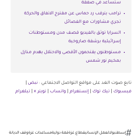
ستساعد في صفقة
ترامب يترقب رد حماس عن مقترح الاتفاق والحركة
تجري مشاورات مع الفصائل
السرايا توثق بالفيديو قصف مدن ومستوطنات
إسرائيلية برشقة صاروخية
مستوطنون يقتحمون الأقصى والاحتلال يهدم منازل
بمخيم نور شمس
تابع صوت الغد على مواقع التواصل الاجتماعي :
نبض
|
فيسبوك
|
تيك توك
|
إنستغرام
|
واتساب
|
تويتر ×
|
تيلغرام
إسطنبول
العمل الإنساني
قطاع غزة
قمة دولية
مساعدات غزة
وقف الديانة