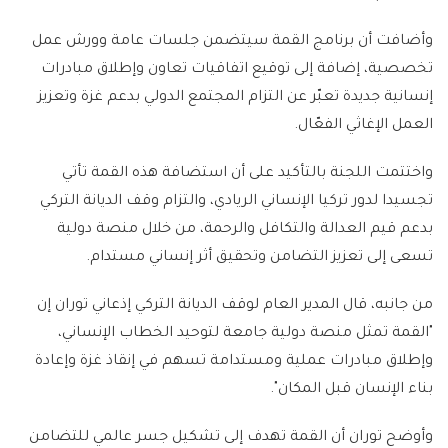
وأضافت أن برنامج القمة سيتضمن جلسات عامة وورش عمل
تخصصية، إضافة إلى توقيع اتفاقيات تعاون وإطلاق مبادرات
إنسانية جديدة تعبّر عن التزام المجتمع الدولي بدعم غزة وتعزيز
العمل الإغاثي الفعّال.
واختتمت اللجنة بالتأكيد على أن استضافة هذه القمة تأتي
تجسيدا لدور تركيا الإنساني الريادي، والتزام وقف الديانة التركي
بدعم قيم العدالة والتكافل والرحمة، من خلال منصة دولية
تسعى إلى تعزيز التضامن وتحقيق أثر إنساني مستدام.
من جانبه، قال المدير العام لوقف الديانة التركي إذعاني توران إن
"القمة تمثل منصة دولية جامعة لتوحيد الخطاب الإنساني،
وإطلاق مبادرات عملية ومستدامة تسهم في إنقاذ غزة وإعادة
بناء الإنسان قبل المكان".
وأوضح توران أن القمة تهدف إلى تشكيل جسر عالمي للتضامن