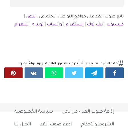
تابع صوت الغد على مواقع التواصل الاجتماعي :
نبض
|
فيسبوك
|
تيك توك
|
إنستغرام
|
واتساب
|
تويتر ×
|
تيلغرام
أحمد الشرع
العلاقات الثنائية
روسيا
سوريا
فلاديمير بوتين
واشنطن
إذاعة صوت الغد – من نحن
سياسة الخصوصية
الشروط والأحكام
ادعم صوت الغد
اتصل بنا