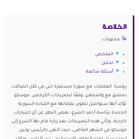
الـخـلاصـة
محتويات:
الملخص
تحليل
أسئلة شائعة
روسيا: العلاقات مع سوريا مستمرة حتى في ظل اتصالات
دمشق مع واشنطن، وفقًا لتصريحات الكرملين. موسكو
تؤكد أنها ستواصل تطوير علاقاتها مع القيادة السورية
الجديدة برئاسة أحمد الشرع، بغض النظر عن أي اعتبارات
خارجية. وتأتي هذه التصريحات بعد زيارة قام بها الشرع إلى
موسكو في الشهر الماضي، حيث التقى بالرئيس بوتين
لبحث سبل تعزيز التعاون الاستراتيجي بين البلدين. وتؤكد