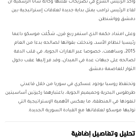
وأكد الرئيس الشرع في تصريحات نقلتها وكالة سانا الرسمية أن
لقاء الرئيس ترامب يمثل بداية جديدة لعلاقات إستراتيجية بين
دمشق وواشنطن.
وعلى امتداد حكمه الذي استمر ربع قرن، شكّلت موسكو داعما
رئيسيا لنظام الأسد، وتدخلت بقواتها لصالحه بدءا من العام
2015، وساهمت، خصوصا عبر الغارات الجوية، في قلب الدفة
لصالحه على جبهات عدة في الميدان، وقد فر إليها عقب دخول
الثوار للعاصمة دمشق.
وتحتفظ روسيا بوجود عسكري في سوريا من خلال قاعدتي
طرطوس البحرية وحميميم الجوية، باعتبارهما ركيزتين أساسيتين
لنفوذها في المنطقة، ما يعكس الأهمية الإستراتيجية التي
توليها موسكو لعلاقاتها مع القيادة السورية الجديدة.
تحليل وتفاصيل إضافية