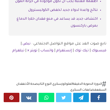
أطعمة معلبة يجب أن تكون موجودة في خزانة المؤن
نتائج واعدة لدواء جديد لخفض الكوليسترول
اكتشاف جديد قد يساعد في منع فقدان خلايا الدماغ
بمرض باركنسون
تابع صوت الغد على مواقع التواصل الاجتماعي :
نبض
|
فيسبوك
|
تيك توك
|
إنستغرام
|
واتساب
|
تويتر ×
|
تيلغرام
الدورة الدموية الدقيقة
الغلوكوز
سكري النوع الثاني
صحة الأذن
فقدان
السمع
مضاعفات السكري