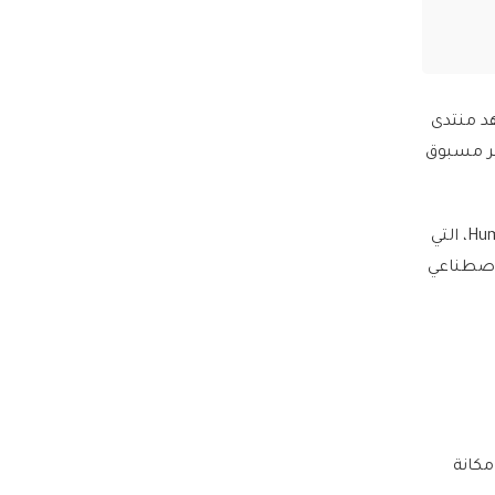
هد منتدى
ير مسبوق
فقد كشف إيلون ماسك، عن أن شركته (xAI)، تعمل بالتعاون مع شركتي إنفيديا، و(هيوماين) Humain، التي
اصطناعي
حو تعزيز مكانة