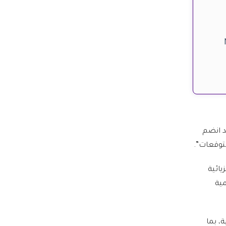
د انضم
لتوقعات”.
لفيزيائية
مية
، بما