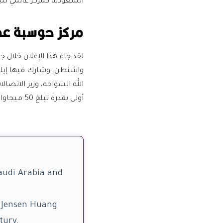
السعودية كمركز عالمي للبن
مركز حوسبة عم
لقد جاء هذا الإعلان خلال
واشنطن، وشارك فيها إيلون
الله السواحه، وزير الاتص
أولى بقدرة تبلغ 50 ميجاواط، على أن تُوسَّع القدرة تدريجيًا.
Saudi Arabia and
 Jensen Huang
tury.