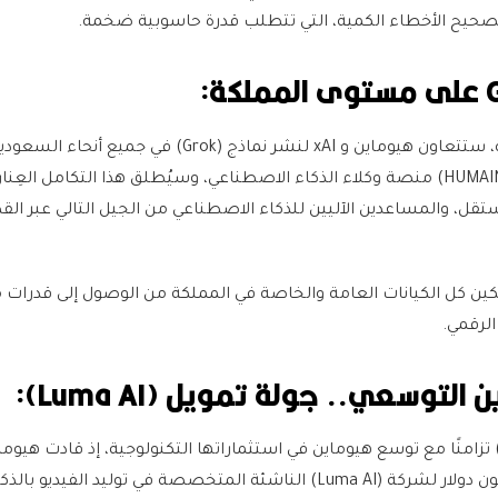
صحيح الأخطاء الكمية، التي تتطلب قدرة حاسوبية ضخمة.
بالإضافة إلى البنية التحتية، ستتعاون هيوماين و xAI لنشر نماذج (Grok) في جميع أن
يشمل إدماجها في (HUMAIN ONE) منصة وكلاء الذكاء الاصطناعي، وسيُطلق هذا التكامل العِ
قل، والمساعدين الآليين للذكاء الاصطناعي من الجيل التالي عبر الق
كين كل الكيانات العامة والخاصة في المملكة من الوصول إلى قدرات 
 الرقمي.
توسعي.. جولة تمويل (Luma AI):
اء إعلان مركز بيانات (xAI) تزامنًا مع توسع هيوماين في استثماراتها التكنولوجية، إذ قادت هي
تمويل بقيمة تبلغ 900 مليون دولار لشركة (Luma AI) الناشئة المتخصصة في توليد الفيديو بال