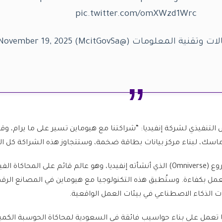
pic.twitter.com/omXWzd1Wrc
ة المعلومات (@McitGovSa) November 19, 2025
التنفيذي لشركة إنفيديا: “شراكتنا مع هيوماين تسير على ما يرام، وق
ون ماسك، لبناء مركز بيانات بطاقة ضخمة، وستتجاوز هذه الشراكة كل ا
وأشار هوانج أيضًا إلى مشروع (Omniverse) الذي أنشأته إنفيديا، وهو عالم قائم على المحاكاة ا
لعمل بكفاءة. وستُطبق هذه التكنولوجيا مع هيوماين في المصانع الرق
ت الذكاء الاصطناعي في بيئات العمل الواقعية.
 تعمل على بناء حواسيب فائقة في السعودية لمحاكاة الحوسبة الكمية