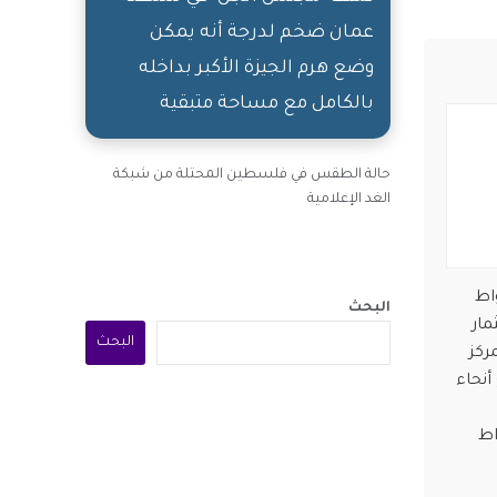
عمان ضخم لدرجة أنه يمكن
وضع هرم الجيزة الأكبر بداخله
بالكامل مع مساحة متبقية
حالة الطقس في فلسطين المحتلة من شبكة
الغد الإعلامية
الاصطناعي بقدرة 500 ميجاواط
البحث
ثمار
البحث
ة كمركز
 xAI لنشر نماذج Grok في جميع أنحاء
اصطناعي بقدرة 1 جيجاواط