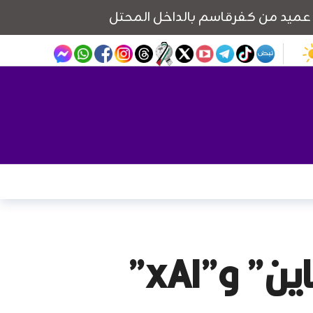
السعودية تقود ثورة الحوسبة.. “هيوماين” و”xAI”