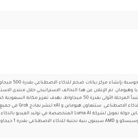
السعودية تقود ثورة الحوسبة بإنشاء مركز بيانات ضخم للذكاء 
 مع xAI وإنفيديا وهيومان. تم الإعلان عن هذا التحالف الاستراتيجي خلال منتدى الاست
السعودي الأمريكي. ستبدأ المرحلة الأولى بقدرة 50 ميجاواط، بهدف تعزيز مكانة السعودي
عالمي للبنية التحتية للذكاء الاصطناعي. ستتعاون هيوماين و
السعودية. قادت هيوماين جولة تمويل لشركة Luma AI المتخصصة في توليد الفيديو بالذكاء
الاصطناعي. هيوماين وسيسكو و AMD سيبنون بنية تحتية للذكاء ال