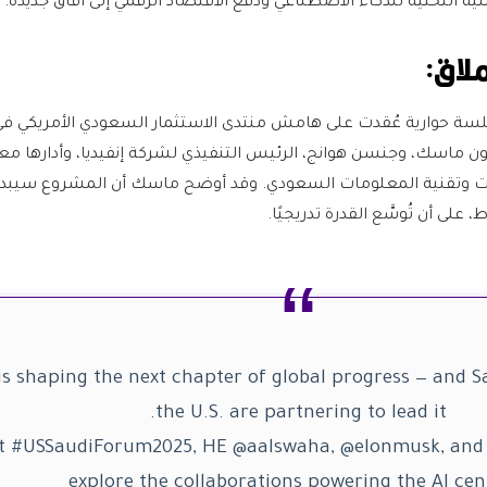
ية التحتية للذكاء الاصطناعي ودفع الاقتصاد الرقمي إلى آفاق جديدة.
لاق:
 جلسة حوارية عُقدت على هامش منتدى الاستثمار السعودي الأمريكي ف
 ماسك، وجنسن هوانج، الرئيس التنفيذي لشركة إنفيديا، وأدارها معا
الات وتقنية المعلومات السعودي. وقد أوضح ماسك أن المشروع سيبدأ
 is shaping the next chapter of global progress — and 
the U.S. are partnering to lead it.
t #USSaudiForum2025, HE @aalswaha, @elonmusk, and
explore the collaborations powering the AI cen