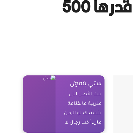
و”إنفيديا” يؤسسون مركز بيانات بقدرة قدرها 500
ستي بتقول
بنت الأصل اللي
متربية عالقناعة
بتسندك لو الزمن
مال، أخت رجال لا
بتهمها مظاهر ولا