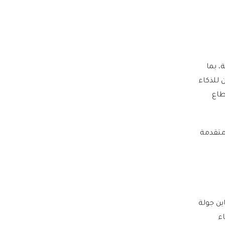
حاء السعودية، بما
نان للذكاء
طاع
متقدمة
وماين جولة
ذكاء