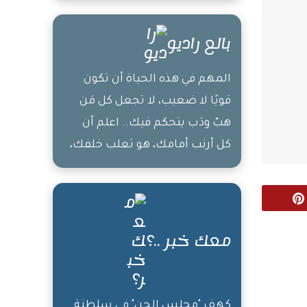
بغريها المال، هي
بالع راديو
اللي همّك بتنسّيك،
وإذا كثروا جروحك
المهم في هذه الحياة أن تكون
بتداويك، وبالشِدة
قويًا لا ضعيب، لا تجعل كل مَن
وقت ضعفك
هبّ ودَب يتحكم فيك.. اعلم أن
بتقويك
كل أرنب أمامك، هو ثعلب خلفك،
كن قويًا قدر المستطاع وإن
فشلت مرة لا تقبل أن تفشل
Pinterest
مرة ثانية
معك خبر ..؟
كهف "مجلس الجن" في سلطنة