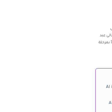
ي
لي عبد
 بمرحلة
AI
A