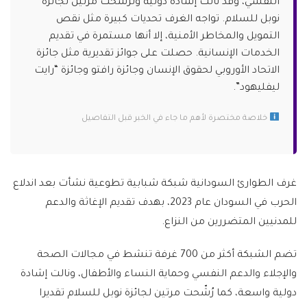
النفسي، وقد نالت إشادة دولية وترشحت مرتين لجائزة
نوبل للسلام. تواجه الغرف تحديات كبيرة مثل نقص
التمويل والمخاطر الأمنية، إلا أنها مستمرة في تقديم
الخدمات الإنسانية. حصلت على جوائز تقديرية مثل جائزة
الاتحاد الأوروبي لحقوق الإنسان وجائزة رافتو وجائزة “رايت
ليفليهود”.
خلاصة مختصرة لأهم ما جاء في الخبر قبل التفاصيل
غرف الطوارئ السودانية شبكة شبابية تطوعية نشأت بعد اندلاع
الحرب في السودان عام 2023، بهدف تقديم الإغاثة والدعم
للمدنيين المتضررين من النزاع.
تضم الشبكة أكثر من 700 غرفة تنشط في مجالات الصحة
والإجلاء والدعم النفسي وحماية النساء والأطفال، ونالت إشادة
دولية واسعة، كما رُشّحت مرتين لجائزة نوبل للسلام تقديرا