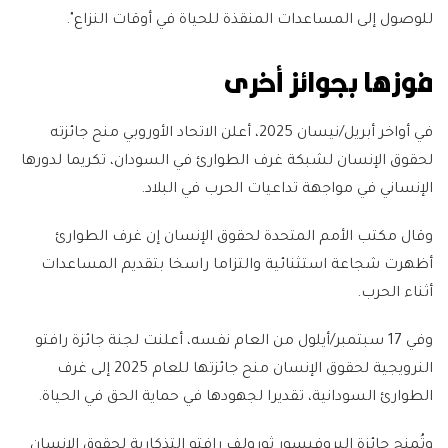
للوصول إلى المساعدات المنقذة للحياة في أوقات النزاع".
فوزها بجوائز أخرى
في أواخر أبريل/نيسان 2025، أعلن الاتحاد الأوروبي منح جائزته
لحقوق الإنسان لشبكة غرف الطوارئ في السودان، تكريما لدورها
الإنساني في مواجهة تداعيات الحرب في البلاد.
وقال مكتب الأمم المتحدة لحقوق الإنسان إن غرف الطوارئ
أظهرت شجاعة استثنائية والتزاما راسخا بتقديم المساعدات
أثناء الحرب.
وفي 17 سبتمبر/أيلول من العام نفسه، أعلنت لجنة جائزة رافتو
النرويجية لحقوق الإنسان منح جائزتها للعام 2025 إلى غرف
الطوارئ السودانية، تقديرا لجهودها في حماية الحق في الحياة.
وتُمنح جائزة البروفيسور ثورولف رافتو التذكارية لحقوق الإنسان