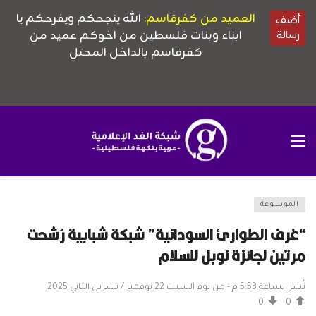
الموسوعة
“غرف الطوارئ السودانية” شبكة شبابية رُشحت
مرتين لجائزة نوبل للسلام
نُشر الساعة 5:53 م - من يوم السبت 22 نوفمبر / تشرين الثاني 2025
0
0