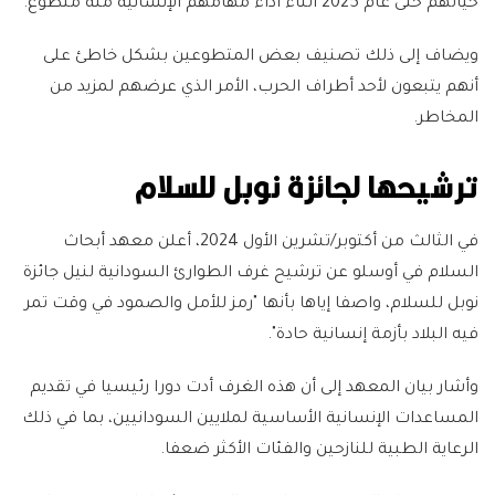
حياتهم حتى عام 2025 أثناء أداء مهامهم الإنسانية مئة متطوع.
ويضاف إلى ذلك تصنيف بعض المتطوعين بشكل خاطئ على
أنهم يتبعون لأحد أطراف الحرب، الأمر الذي عرضهم لمزيد من
المخاطر.
ترشيحها لجائزة نوبل للسلام
في الثالث من أكتوبر/تشرين الأول 2024، أعلن معهد أبحاث
السلام في أوسلو عن ترشيح غرف الطوارئ السودانية لنيل جائزة
نوبل للسلام، واصفا إياها بأنها "رمز للأمل والصمود في وقت تمر
فيه البلاد بأزمة إنسانية حادة".
وأشار بيان المعهد إلى أن هذه الغرف أدت دورا رئيسيا في تقديم
المساعدات الإنسانية الأساسية لملايين السودانيين، بما في ذلك
الرعاية الطبية للنازحين والفئات الأكثر ضعفا.