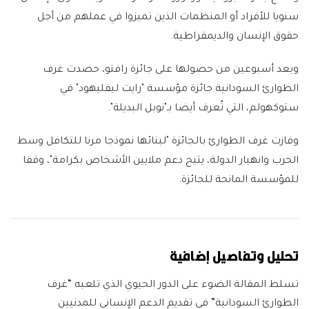
سنويا للأفراد أو المنظمات الذين تميزوا في عملهم من أجل
حقوق الإنسان والديمقراطية.
وبعد أسبوعين من حصولها على جائزة رافتو، حصدت غرف
الطوارئ السودانية جائزة مؤسسة "رايت ليفليهود" في
ستوكهولم، التي تُعرف أيضا بـ"نوبل البديلة".
وفازت غرف الطوارئ بالجائزة "لبنائها نموذجا مرنا للتكافل وسط
الحرب وانهيار الدولة، يتيح دعم ملايين الأشخاص بكرامة"، وفقا
للمؤسسة المانحة للجائزة.
تحليل وتفاصيل إضافية
تسلط المقالة الضوء على الدور الحيوي الذي تلعبه “غرف
الطوارئ السودانية” في تقديم الدعم الإنساني للمدنيين