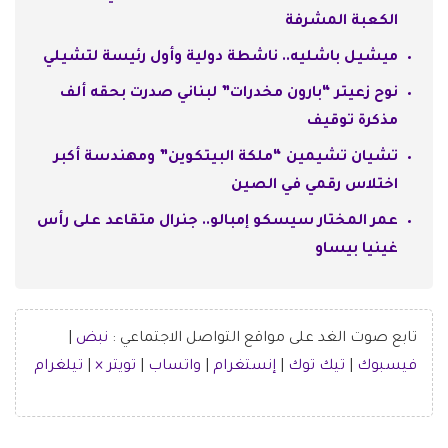
الكعبة المشرفة
ميشيل باشليه.. ناشطة دولية وأول رئيسة لتشيلي
نوح زعيتر “بارون مخدرات” لبناني صدرت بحقه ألف
مذكرة توقيف
تشيان تشيمين “ملكة البيتكوين” ومهندسة أكبر
اختلاس رقمي في الصين
عمر المختار سيسكو إمبالو.. جنرال متقاعد على رأس
غينيا بيساو
تابع صوت الغد على مواقع التواصل الاجتماعي :
نبض
|
فيسبوك
|
تيك توك
|
إنستغرام
|
واتساب
|
تويتر ×
|
تيلغرام