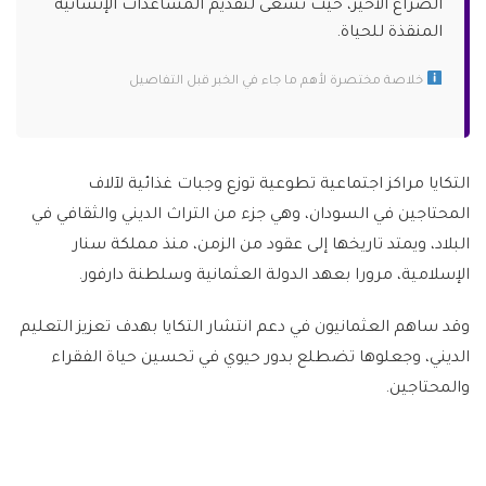
الصراع الأخير، حيث تسعى لتقديم المساعدات الإنسانية
المنقذة للحياة.
خلاصة مختصرة لأهم ما جاء في الخبر قبل التفاصيل
التكايا مراكز اجتماعية تطوعية توزع وجبات غذائية لآلاف
المحتاجين في السودان، وهي جزء من التراث الديني والثقافي في
البلاد، ويمتد تاريخها إلى عقود من الزمن، منذ مملكة سنار
الإسلامية، مرورا بعهد الدولة العثمانية وسلطنة دارفور.
وقد ساهم العثمانيون في دعم انتشار التكايا بهدف تعزيز التعليم
الديني، وجعلوها تضطلع بدور حيوي في تحسين حياة الفقراء
والمحتاجين.