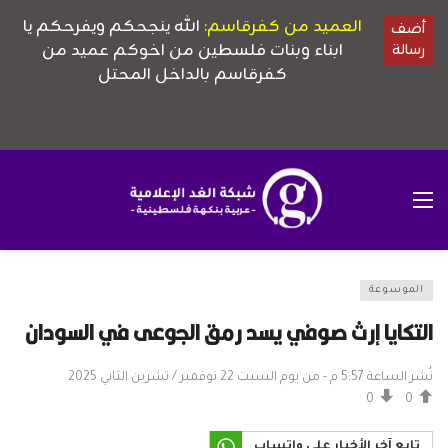
الموسوعة
التكايا إرث صوفي يسد رمق الجوعى في السودان
نُشر الساعة 5:57 م - من يوم السبت 22 نوفمبر / تشرين الثاني 2025
0
0
تابع آخر الأخبار على واتساب