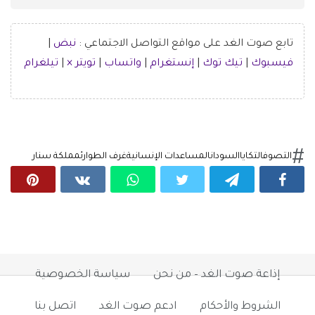
تابع صوت الغد على مواقع التواصل الاجتماعي :
نبض
|
فيسبوك
|
تيك توك
|
إنستغرام
|
واتساب
|
تويتر ×
|
تيلغرام
التصوف
التكايا
السودان
المساعدات الإنسانية
غرف الطوارئ
مملكة سنار
إذاعة صوت الغد – من نحن
سياسة الخصوصية
الشروط والأحكام
ادعم صوت الغد
اتصل بنا