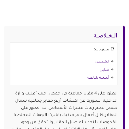
الـخـلاصـة
📑 محتويات:
🔹
الملخص
🔹
تحليل
🔹
أسئلة شائعة
العثور على 4 مقابر جماعية في حمص، حيث أعلنت وزارة
الداخلية السورية عن اكتشاف أربع مقابر جماعية شمال
حمص تضم رفات عشرات الأشخاص. تم العثور على
المقابر خلال أعمال حفر مدنية. باشرت الجهات المختصة
الفحوصات لتحديد تفاصيل المقابر والتحقق من وجود
رفات أخرى. يأتي هذا الاكتشاف في سياق العثور على مقابر