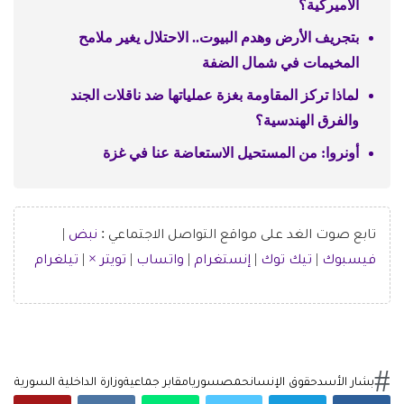
الأميركية؟
بتجريف الأرض وهدم البيوت.. الاحتلال يغير ملامح
المخيمات في شمال الضفة
لماذا تركز المقاومة بغزة عملياتها ضد ناقلات الجند
والفرق الهندسية؟
أونروا: من المستحيل الاستعاضة عنا في غزة
تابع صوت الغد على مواقع التواصل الاجتماعي :
نبض
|
فيسبوك
|
تيك توك
|
إنستغرام
|
واتساب
|
تويتر ×
|
تيلغرام
بشار الأسد
حقوق الإنسان
حمص
سوريا
مقابر جماعية
وزارة الداخلية السورية