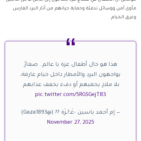
مأوى آمن ووسائل تدفئة وحماية حياتهم من آثار البرد القارس
وغرق الخيام.
هذا هو حال أطفال غزة يا عالم… صغارٌ
يواجهون البرد والأمطار داخل خيام غارقة،
بلا ملاذٍ يحميهم أو دفء يخفف عذابهم.
pic.twitter.com/5RGSGejTB3
— إم أحمد ياسين -غَـ?ـزَة ?? (@Gaza1893)
November 27, 2025