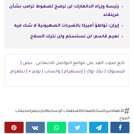
رئيسة وزراء الدانمارك: لن نرضخ لضغوط ترامب بشأن
غرينلاند
إيران: تواطؤ أميركا بالضربات الصهيونية لا شك فيه
نعيم قاسم: لن نستسلم ولن نترك السلاح
تابع صوت الغد على مواقع التواصل الاجتماعي :
نبض
|
فيسبوك
|
تيك توك
|
إنستغرام
|
واتساب
|
تويتر ×
|
تيلغرام
الأطفال
البرد
الشتاء
المعاناة
المنظمات الإنسانية
النازحين
غزة
مخيمات
النزوح